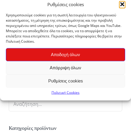
Ρυθμίσεις cookies
Χρησιμοποιούμε cookies για τη σωστή λειτουργία του ηλεκτρονικού
καταστήματος, τη μέτρηση της επισκεψιμότητας και την προβολή
περιεχομένου από υπηρεσίες τρίτων, όπως Google Maps και YouTube.
Μπορείτε να αποδεχθείτε όλα τα cookies, να τα απορρίψετε ή να
επιλέξετε ποια επιτρέπετε. Περισσότερες πληροφορίες θα βρείτε στην
Πολιτική Cookies.
Χλωρίνη Antibakt Ultra Xlore 1250ml
Αποδοχή όλων
€
2,60
Απόρριψη όλων
Ρυθμίσεις cookies
Πολιτική Cookies
Κατηγορίες προϊόντων