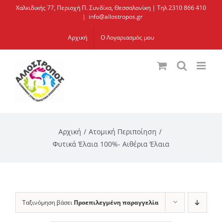
Μετάβαση
Χαλκιδικής 77, Περιοχή Π. Συνδίκα, Θεσσαλονίκη | Τηλ 2310 866 410
|
info@allostropos.gr
στο
περιεχόμενο
Αρχική
Ο Λογαριασμός μου
Αρχική
Ατομική Περιποίηση
Φυτικά Έλαια 100%- Αιθέρια Έλαια
Ταξινόμηση βάσει
Προεπιλεγμένη παραγγελία