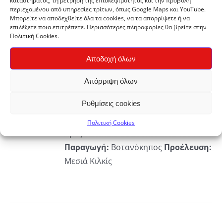
καταστήματος, τη μέτρηση της επισκεψιμότητας και την προβολή
περιεχομένου από υπηρεσίες τρίτων, όπως Google Maps και YouTube.
Μεσιά Κιλκίς
Μπορείτε να αποδεχθείτε όλα τα cookies, να τα απορρίψετε ή να
επιλέξετε ποια επιτρέπετε. Περισσότερες πληροφορίες θα βρείτε στην
Πολιτική Cookies.
Αποδοχή όλων
Απόρριψη όλων
ΚΗ
Αμυγδαλέλαιο
€
5,70
Ρυθμίσεις cookies
Πολιτική Cookies
ΡΕΙΕΣ
Αμυγδαλέλαιο σε Συσκευασία 100 ml
Παραγωγή:
Βοτανόκηπος
Προέλευση:
Μεσιά Κιλκίς