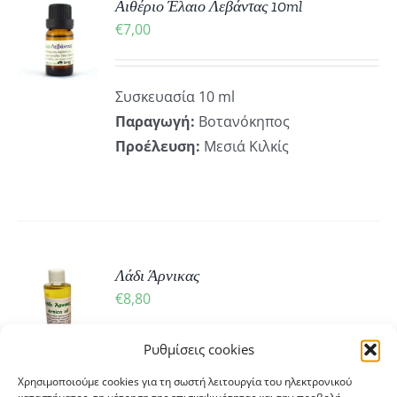
ΚΗ
Αιθέριο Έλαιο Λεβάντας 10ml
€
7,00
ΡΕΙΕΣ
Συσκευασία 10 ml
Παραγωγή:
Βοτανόκηπος
Προέλευση:
Μεσιά Κιλκίς
ΚΗ
Λάδι Άρνικας
€
8,80
Ρυθμίσεις cookies
ΡΕΙΕΣ
Λάδι Άρνικας σε Συσκευασία 50 ml
Χρησιμοποιούμε cookies για τη σωστή λειτουργία του ηλεκτρονικού
Παραγωγή:
Βοτανόκηπος
Προέλευση: