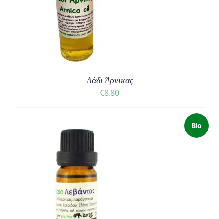
Λάδι Άρνικας
€
8,80
Bio