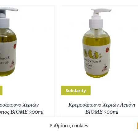
ΟΣΘΉΚΗ ΣΤΟ ΚΑΛΆΘΙ
/
ΛΕΠΤΟΜΈΡΕΙΕΣ
Solidarity
οσάπουνο Χεριών
Κρεμοσάπουνο Χεριών Λεμόνι
πτος ΒΙΟΜΕ 300ml
ΒΙΟΜΕ 300ml
€
2,60
€
2,60
Ρυθμίσεις cookies