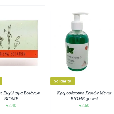
ΟΣΘΉΚΗ ΣΤΟ ΚΑΛΆΘΙ
/
ΛΕΠΤΟΜΈΡΕΙΕΣ
Solidarity
με Εκχύλισμα Βοτάνων
Κρεμοσάπουνο Χεριών Μέντα
ΒΙΟΜΕ
ΒΙΟΜΕ 300ml
€
2,40
€
2,60