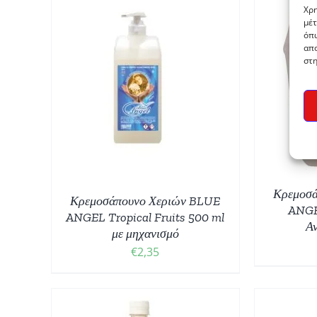
Χρη
μέτ
όπω
απο
στη
ΠΡΟΣΘΉΚΗ ΣΤΟ ΚΑΛΆΘΙ
/
ΠΡ
ΘΙ
/
ΛΕΠΤΟΜΈΡΕΙΕΣ
Κρεμοσά
Κρεμοσάπουνο Χεριών BLUE
ANGEL
ANGEL Tropical Fruits 500 ml
Αν
με μηχανισμό
€
2,35