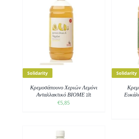
ΘΙ
/
ΠΡΟΣΘΉΚΗ ΣΤΟ ΚΑΛΆΘΙ
/
ΠΡ
ΛΕΠΤΟΜΈΡΕΙΕΣ
Solidarity
Solidarity
Κρεμοσάπουνο Χεριών Λεμόνι
Κρεμ
Ανταλλακτικό ΒΙΟΜΕ 1lt
Ευκάλυ
€
5,85