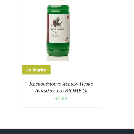
ΘΙ
/
Solidarity
Κρεμοσάπουνο Χεριών Πεύκο
Ανταλλακτικό ΒΙΟΜΕ 1lt
€
5,85