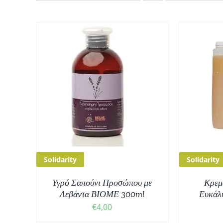
ΘΙ
/
ΠΡΟΣΘΉΚΗ ΣΤΟ ΚΑΛΆΘΙ
/
ΠΡ
ΛΕΠΤΟΜΈΡΕΙΕΣ
Solidarity
Solidarity
Υγρό Σαπούνι Προσώπου με
Κρεμ
Λεβάντα ΒΙΟΜΕ 300ml
Ευκάλυ
€
4,00