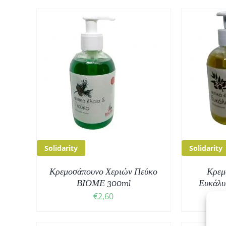
ΘΙ
/
ΠΡΟΣΘΉΚΗ ΣΤΟ ΚΑΛΆΘΙ
/
ΠΡ
ΛΕΠΤΟΜΈΡΕΙΕΣ
Solidarity
Solidarity
Κρεμοσάπουνο Χεριών Πεύκο
Κρεμ
ΒΙΟΜΕ 300ml
Ευκάλυ
€
2,60