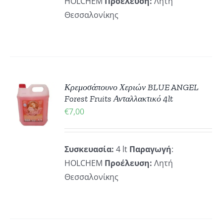
HOLCHEM
Προέλευση:
Λητή
Θεσσαλονίκης
ΚΗ
Κρεμοσάπουνο Χεριών BLUE ANGEL
Forest Fruits Ανταλλακτικό 4lt
€
7,00
ΡΕΙΕΣ
Συσκευασία:
4 lt
Παραγωγή
:
HOLCHEM
Προέλευση:
Λητή
Θεσσαλονίκης