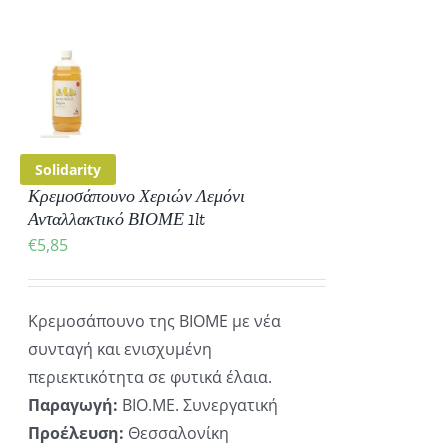
ΚΗ
ΡΕΙΕΣ
Solidarity
Κρεμοσάπουνο Χεριών Λεμόνι
Ανταλλακτικό ΒΙΟΜΕ 1lt
€
5,85
Κρεμοσάπουνο της ΒΙΟΜΕ με νέα
συνταγή και ενισχυμένη
περιεκτικότητα σε φυτικά έλαια.
Παραγωγή:
ΒΙΟ.ΜΕ. Συνεργατική
Προέλευση:
Θεσσαλονίκη