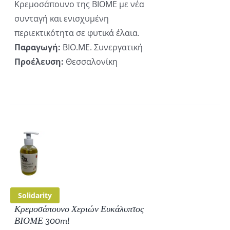
Κρεμοσάπουνο της ΒΙΟΜΕ με νέα
συνταγή και ενισχυμένη
περιεκτικότητα σε φυτικά έλαια.
Παραγωγή:
ΒΙΟ.ΜΕ. Συνεργατική
Προέλευση:
Θεσσαλονίκη
ΚΗ
ΡΕΙΕΣ
Solidarity
Κρεμοσάπουνο Χεριών Ευκάλυπτος
ΒΙΟΜΕ 300ml