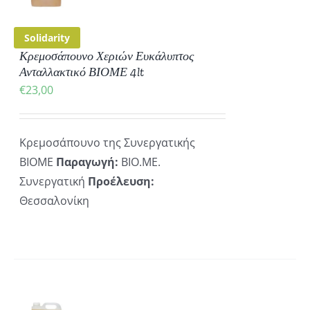
ΡΕΙΕΣ
Solidarity
Κρεμοσάπουνο Χεριών Ευκάλυπτος
Ανταλλακτικό ΒΙΟΜΕ 4lt
€
23,00
Κρεμοσάπουνο της Συνεργατικής
ΒΙΟΜΕ
Παραγωγή:
ΒΙΟ.ΜΕ.
Συνεργατική
Προέλευση:
Θεσσαλονίκη
ΚΗ