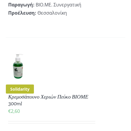
Παραγωγή:
ΒΙΟ.ΜΕ. Συνεργατική
Προέλευση:
Θεσσαλονίκη
ΚΗ
ΡΕΙΕΣ
Solidarity
Κρεμοσάπουνο Χεριών Πεύκο ΒΙΟΜΕ
300ml
€
2,60