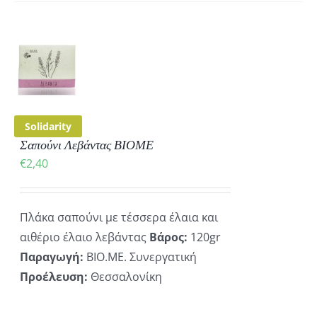
ΚΗ
ΡΕΙΕΣ
Solidarity
Σαπούνι Λεβάντας ΒΙΟΜΕ
€
2,40
Πλάκα σαπούνι με τέσσερα έλαια και
αιθέριο έλαιο λεβάντας
Βάρος:
120gr
Παραγωγή:
ΒΙΟ.ΜΕ. Συνεργατική
Προέλευση:
Θεσσαλονίκη