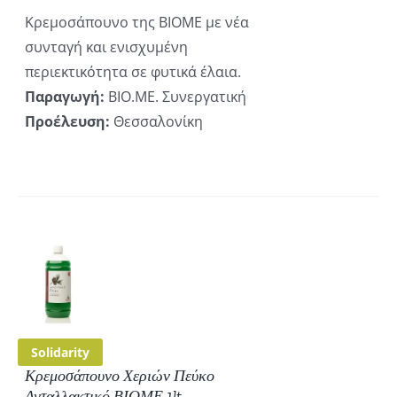
Κρεμοσάπουνο της ΒΙΟΜΕ με νέα
συνταγή και ενισχυμένη
περιεκτικότητα σε φυτικά έλαια.
Παραγωγή:
ΒΙΟ.ΜΕ. Συνεργατική
Προέλευση:
Θεσσαλονίκη
ΚΗ
ΡΕΙΕΣ
Solidarity
Κρεμοσάπουνο Χεριών Πεύκο
Ανταλλακτικό ΒΙΟΜΕ 1lt