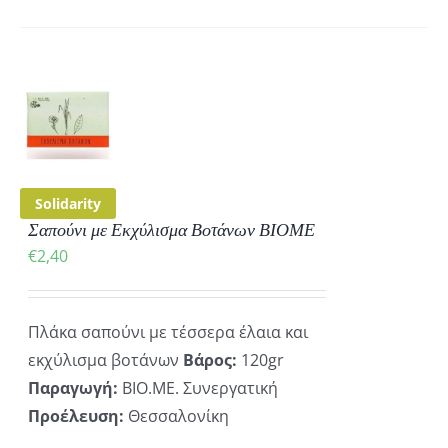
ΚΗ
ΡΕΙΕΣ
Solidarity
Σαπούνι με Εκχύλισμα Βοτάνων ΒΙΟΜΕ
€
2,40
Πλάκα σαπούνι με τέσσερα έλαια και
εκχύλισμα βοτάνων
Βάρος:
120gr
Παραγωγή:
ΒΙΟ.ΜΕ. Συνεργατική
Προέλευση:
Θεσσαλονίκη