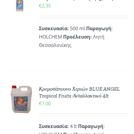
€
2,35
ΡΕΙΕΣ
Συσκευασία:
500 ml
Παραγωγή
:
HOLCHEM
Προέλευση:
Λητή
Θεσσαλονίκης
ΚΗ
Κρεμοσάπουνο Χεριών BLUE ANGEL
Tropical Fruits Ανταλλακτικό 4lt
€
7,00
ΡΕΙΕΣ
Συσκευασία:
4 lt
Παραγωγή
: