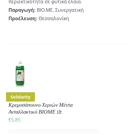
περιεκτικότητα σε φυτικά έλαια.
Παραγωγή:
ΒΙΟ.ΜΕ. Συνεργατική
Προέλευση:
Θεσσαλονίκη
ΚΗ
ΡΕΙΕΣ
Solidarity
Κρεμοσάπουνο Χεριών Μέντα
Ανταλλακτικό ΒΙΟΜΕ 1lt
€
5,85