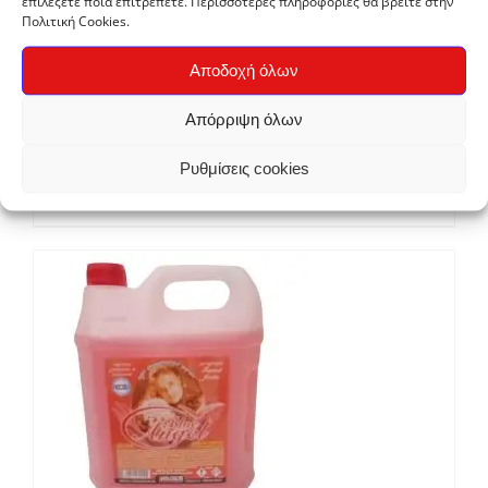
επιλέξετε ποια επιτρέπετε. Περισσότερες πληροφορίες θα βρείτε στην
Πολιτική Cookies.
Αποδοχή όλων
Απόρριψη όλων
Κρεμοσάπουνο Χεριών BLUE ANGEL Tropical
Fruits Ανταλλακτικό 4lt
Ρυθμίσεις cookies
€
7,00