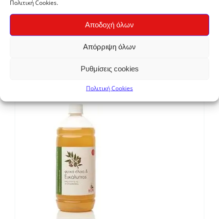
Πολιτική Cookies.
Αποδοχή όλων
Solidarity
Απόρριψη όλων
Κρεμοσάπουνο Χεριών Πεύκο Ανταλλακτικό
ΒΙΟΜΕ 1lt
Ρυθμίσεις cookies
€
5,85
Πολιτική Cookies