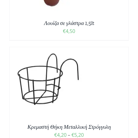
Λουίζα σε γλάστρα 1,5lt
€
4,50
Σ
Κρεμαστή Θήκη Μεταλλική Στρόγγυλη
€
4,20
–
€
5,20