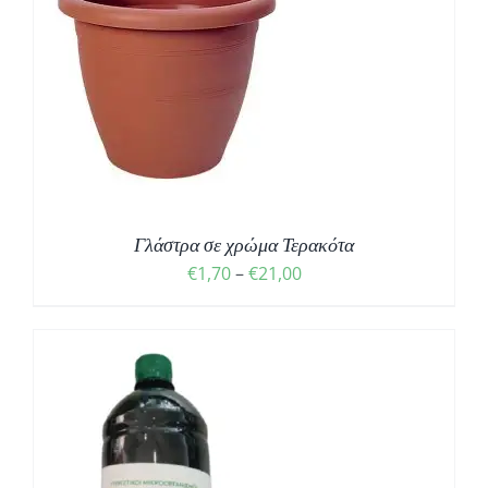
Σ
Γλάστρα σε χρώμα Τερακότα
€
1,70
–
€
21,00