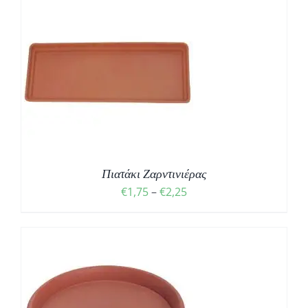
Σ
Πιατάκι Ζαρντινιέρας
€
1,75
–
€
2,25