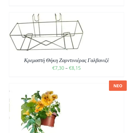
Σ
Κρεμαστή Θήκη Ζαρντινιέρας Γαλβανιζέ
€
7,30
–
€
8,15
ΝΕΟ