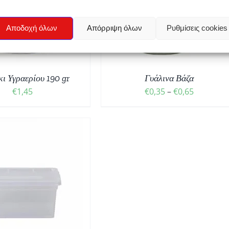
ΙΛΟΓΉ
/
ΛΕΠΤΟΜΈΡΕΙΕΣ
ΤΟ
ΠΡΟΪΌΝ
Αποδοχή όλων
Απόρριψη όλων
Ρυθμίσεις cookies
ΈΧΕΙ
ΠΟΛΛΑΠΛΈΣ
ΠΑΡΑΛΛΑΓΈΣ.
ΟΙ
ι Υγραερίου 190 gr
ΕΠΙΛΟΓΈΣ
Γυάλινα Βάζα
ΜΠΟΡΟΎΝ
Price
€
1,45
€
0,35
–
€
0,65
ΝΑ
range:
ΕΠΙΛΕΓΟΎΝ
€0,35
ΣΤΗ
through
ΣΕΛΊΔΑ
ΤΟΥ
€0,65
ΠΡΟΪΌΝΤΟΣ