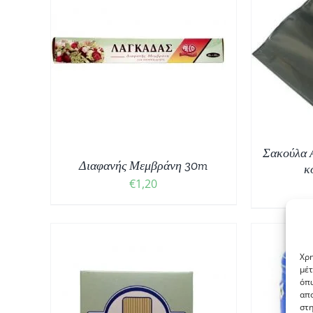
ΠΡΟΣΘΉΚΗ ΣΤΟ ΚΑΛΆΘΙ
/
ΠΡ
ΘΙ
/
ΛΕΠΤΟΜΈΡΕΙΕΣ
Σακούλα 
Διαφανής Μεμβράνη 30m
κ
€
1,20
Χρη
μέτ
όπω
απο
ΘΙ
/
ΠΡΟΣΘΉΚΗ ΣΤΟ ΚΑΛΆΘΙ
/
στη