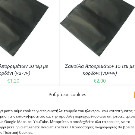
ΟΣΘΉΚΗ ΣΤΟ ΚΑΛΆΘΙ
/
ΛΕΠΤΟΜΈΡΕΙΕΣ
Απορριμάτων 10 τεμ με
Σακούλα Απορριμάτων 10 τεμ με
ορδόνι (52×75)
κορδόνι (70×95)
€
1,20
€
2,00
Ρυθμίσεις cookies
σιμοποιούμε cookies για τη σωστή λειτουργία του ηλεκτρονικού καταστήματος, 
ρηση της επισκεψιμότητας και την προβολή περιεχομένου από υπηρεσίες τρίτω
ς Google Maps και YouTube. Μπορείτε να αποδεχθείτε όλα τα cookies, να τα
ρρίψετε ή να επιλέξετε ποια επιτρέπετε. Περισσότερες πληροφορίες θα βρείτε
ν Πολιτική Cookies.
ΑΥΤΌ