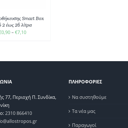
οθήκευσης Smart Box
 2 έως 26 λίτρα
Price
€
0,90
–
€
7,10
range:
€0,90
through
€7,10
ΝΩΝΙΑ
ΠΛΗΡΟΦΟΡΙΕΣ
ής 77, Περιοχή Π. Συνδίκα,
Να συστηθούμε
νίκη
Τα νέα μας
ο:
2310 866410
fo@allostropos.gr
Παραγωγοί