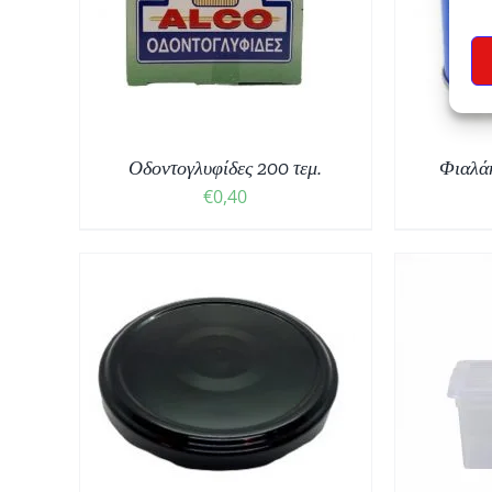
ΕΠ
ΛΕΠΤΟΜΈΡΕΙΕΣ
Οδοντογλυφίδες 200 τεμ.
Φιαλάκ
€
0,40
ΘΙ
/
ΑΥΤΌ
ΕΠΙΛΟΓΉ
/
ΛΕΠΤΟΜΈΡΕΙΕΣ
ΤΟ
ΠΡΟΪΌΝ
ΈΧΕΙ
ΠΟΛΛΑΠΛΈΣ