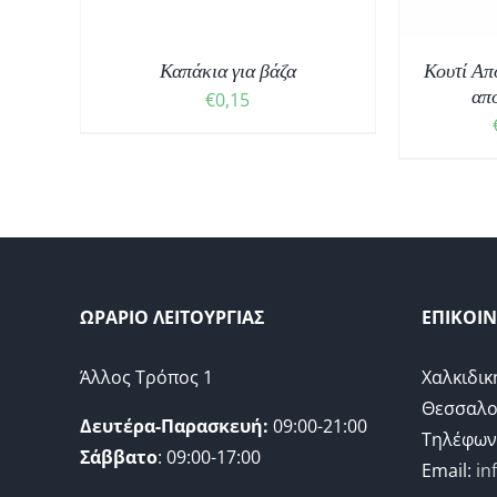
ΠΑΡΑΛΛΑΓΈΣ.
ΟΙ
Καπάκια για βάζα
ΕΠΙΛΟΓΈΣ
Κουτί Απ
ΜΠΟΡΟΎΝ
από
€
0,15
ΝΑ
ΕΠΙΛΕΓΟΎΝ
ΣΤΗ
ΣΕΛΊΔΑ
ΤΟΥ
ΠΡΟΪΌΝΤΟΣ
ΩΡΑΡΙΟ ΛΕΙΤΟΥΡΓΙΑΣ
ΕΠΙΚΟΙ
Άλλος Τρόπος 1
Χαλκιδικ
Θεσσαλο
Δευτέρα-Παρασκευή:
09:00-21:00
Τηλέφων
Σάββατο
: 09:00-17:00
Email:
in