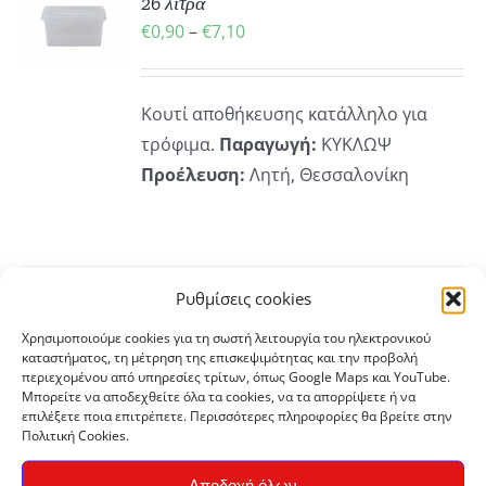
26 λίτρα
Ό
Price
€
0,90
–
€
7,10
ΡΕΙΕΣ
range:
ΪΌΝ
€0,90
Κουτί αποθήκευσης κατάλληλο για
ΛΑΠΛΈΣ
through
ΛΛΑΓΈΣ.
τρόφιμα.
Παραγωγή:
ΚΥΚΛΩΨ
€7,10
Προέλευση:
Λητή, Θεσσαλονίκη
ΟΓΈΣ
ΡΟΎΝ
ΕΓΟΎΝ
Ρυθμίσεις cookies
ΔΑ
ΚΗ
Οδοντογλυφίδες 200 τεμ.
Χρησιμοποιούμε cookies για τη σωστή λειτουργία του ηλεκτρονικού
ΪΌΝΤΟΣ
καταστήματος, τη μέτρηση της επισκεψιμότητας και την προβολή
€
0,40
περιεχομένου από υπηρεσίες τρίτων, όπως Google Maps και YouTube.
Μπορείτε να αποδεχθείτε όλα τα cookies, να τα απορρίψετε ή να
επιλέξετε ποια επιτρέπετε. Περισσότερες πληροφορίες θα βρείτε στην
ΡΕΙΕΣ
Πολιτική Cookies.
Οδοντογλυφίδες περίπου 200 τεμ
Αποδοχή όλων