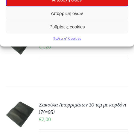
Απόρριψη όλων
Ρυθμίσεις cookies
ΚΗ
Σακούλα Απορριμάτων 10 τεμ με κορδόνι
(52×75)
Πολιτική Cookies
€
1,20
ΡΕΙΕΣ
ΚΗ
Σακούλα Απορριμάτων 10 τεμ με κορδόνι
(70×95)
€
2,00
ΡΕΙΕΣ