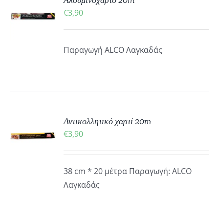
Αλουμινόχαρτο 20m
€
3,90
ΡΕΙΕΣ
Παραγωγή ALCO Λαγκαδάς
ΚΗ
Αντικολλητικό χαρτί 20m
€
3,90
ΡΕΙΕΣ
38 cm * 20 μέτρα Παραγωγή: ALCO
Λαγκαδάς