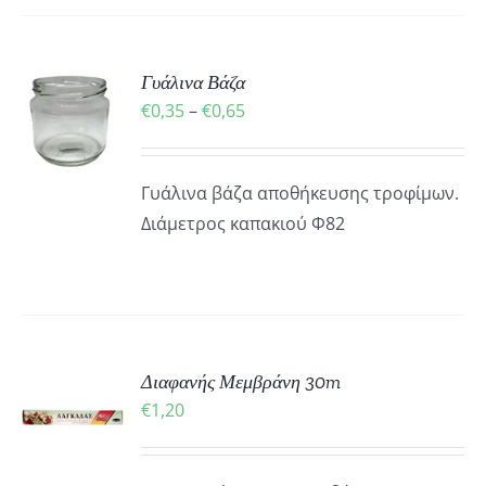
Γυάλινα Βάζα
Ή
Price
€
0,35
–
€
0,65
Ό
range:
ΡΕΙΕΣ
€0,35
ΪΌΝ
Γυάλινα βάζα αποθήκευσης τροφίμων.
through
ΛΑΠΛΈΣ
Διάμετρος καπακιού Φ82
€0,65
ΛΛΑΓΈΣ.
ΟΓΈΣ
ΡΟΎΝ
ΕΓΟΎΝ
ΚΗ
Διαφανής Μεμβράνη 30m
ΔΑ
€
1,20
ΪΌΝΤΟΣ
ΡΕΙΕΣ