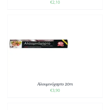
€
2,10
Αλουμινόχαρτο 20m
€
3,90