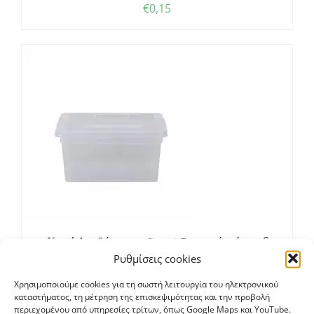
€
0,15
Σ
Κουτί Αποθήκευσης Smart Box από 2 έως 26
λίτρα
Ρυθμίσεις cookies
Price
€
0,90
–
€
7,10
Χρησιμοποιούμε cookies για τη σωστή λειτουργία του ηλεκτρονικού
range:
καταστήματος, τη μέτρηση της επισκεψιμότητας και την προβολή
περιεχομένου από υπηρεσίες τρίτων, όπως Google Maps και YouTube.