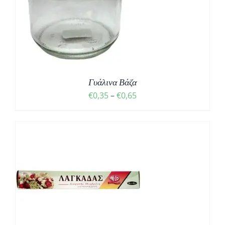
Σ
Γυάλινα Βάζα
Price
€
0,35
–
€
0,65
range:
€0,35
through
€0,65