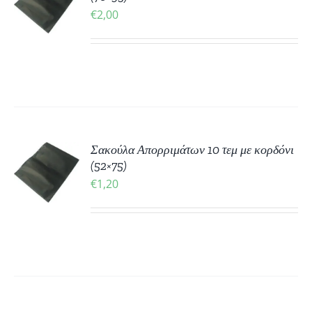
€
2,00
ΡΕΙΕΣ
ΚΗ
Σακούλα Απορριμάτων 10 τεμ με κορδόνι
(52×75)
€
1,20
ΡΕΙΕΣ