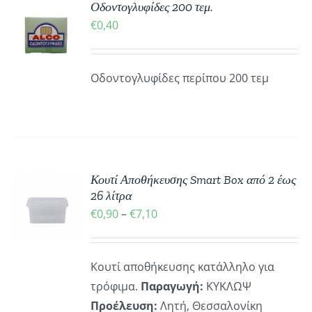
ΚΗ
Οδοντογλυφίδες 200 τεμ.
€
0,40
ΡΕΙΕΣ
Οδοντογλυφίδες περίπου 200 τεμ
Κουτί Αποθήκευσης Smart Box από 2 έως
Ή
26 λίτρα
Ό
Price
€
0,90
–
€
7,10
ΡΕΙΕΣ
range:
ΪΌΝ
€0,90
Κουτί αποθήκευσης κατάλληλο για
ΛΑΠΛΈΣ
through
ΛΛΑΓΈΣ.
τρόφιμα.
Παραγωγή:
ΚΥΚΛΩΨ
€7,10
Προέλευση:
Λητή, Θεσσαλονίκη