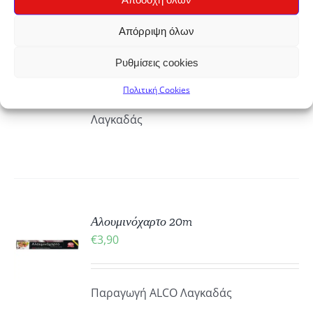
ΕΓΟΎΝ
ΚΗ
Αντικολλητικό χαρτί 20m
Απόρριψη όλων
ΔΑ
€
3,90
Ρυθμίσεις cookies
ΪΌΝΤΟΣ
ΡΕΙΕΣ
Πολιτική Cookies
38 cm * 20 μέτρα Παραγωγή: ALCO
Λαγκαδάς
ΚΗ
Αλουμινόχαρτο 20m
€
3,90
ΡΕΙΕΣ
Παραγωγή ALCO Λαγκαδάς