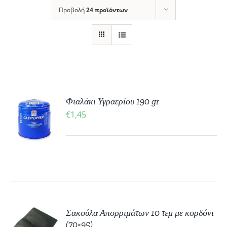
Προβολή
24 προϊόντων
ΚΗ
Φιαλάκι Υγραερίου 190 gr
€
1,45
ΡΕΙΕΣ
ΚΗ
Σακούλα Απορριμάτων 10 τεμ με κορδόνι
(70×95)