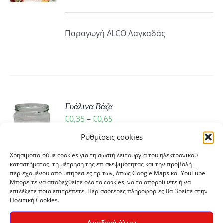
ΡΕΙΕΣ
Παραγωγή ALCO Λαγκαδάς
Γυάλινα Βάζα
Ή
Price
€
0,35
–
€
0,65
Ό
range:
Ρυθμίσεις cookies
ΡΕΙΕΣ
€0,35
ΪΌΝ
Χρησιμοποιούμε cookies για τη σωστή λειτουργία του ηλεκτρονικού
Γυάλινα βάζα αποθήκευσης τροφίμων.
through
καταστήματος, τη μέτρηση της επισκεψιμότητας και την προβολή
ΛΑΠΛΈΣ
Διάμετρος καπακιού Φ82
περιεχομένου από υπηρεσίες τρίτων, όπως Google Maps και YouTube.
€0,65
ΛΛΑΓΈΣ.
Μπορείτε να αποδεχθείτε όλα τα cookies, να τα απορρίψετε ή να
επιλέξετε ποια επιτρέπετε. Περισσότερες πληροφορίες θα βρείτε στην
Πολιτική Cookies.
ΟΓΈΣ
ΡΟΎΝ
Αποδοχή όλων