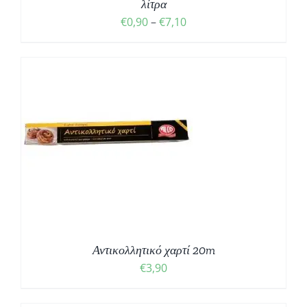
λίτρα
Price
€
0,90
–
€
7,10
range:
€0,90
through
€7,10
Αντικολλητικό χαρτί 20m
€
3,90