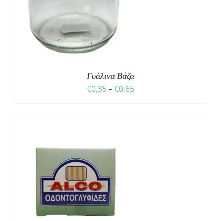
Σ
Γυάλινα Βάζα
Price
€
0,35
–
€
0,65
range:
€0,35
through
€0,65