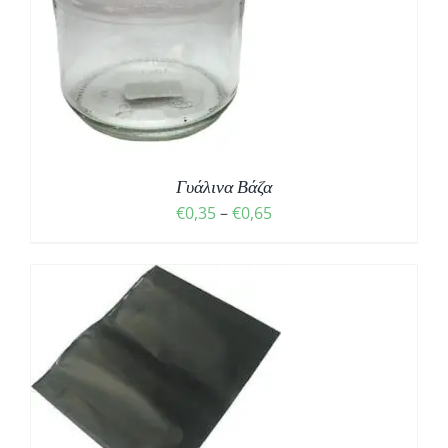
Σ
Γυάλινα Βάζα
Price
€
0,35
–
€
0,65
range:
€0,35
through
€0,65