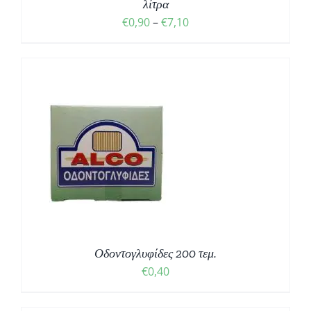
λίτρα
Price
€
0,90
–
€
7,10
range:
€0,90
through
€7,10
Οδοντογλυφίδες 200 τεμ.
€
0,40