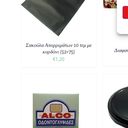
ΘΙ
/
ΠΡΟΣΘΉΚΗ ΣΤΟ ΚΑΛΆΘΙ
/
ΕΠ
ΛΕΠΤΟΜΈΡΕΙΕΣ
Σακούλα Απορριμάτων 10 τεμ με
Διαφα
κορδόνι (52×75)
€
1,20
ΘΙ
/
ΠΡΟΣΘΉΚΗ ΣΤΟ ΚΑΛΆΘΙ
/
ΛΕΠΤΟΜΈΡΕΙΕΣ