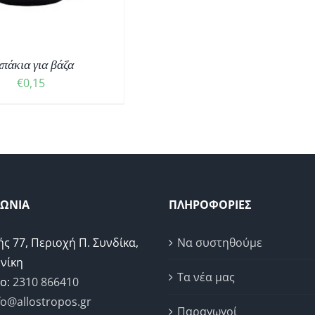
πάκια για βάζα
€
0,15
ΝΩΝΙΑ
ΠΛΗΡΟΦΟΡΙΕΣ
ής 77, Περιοχή Π. Συνδίκα,
Να συστηθούμε
νίκη
Τα νέα μας
ο:
2310 866410
fo@allostropos.gr
Παραγωγοί