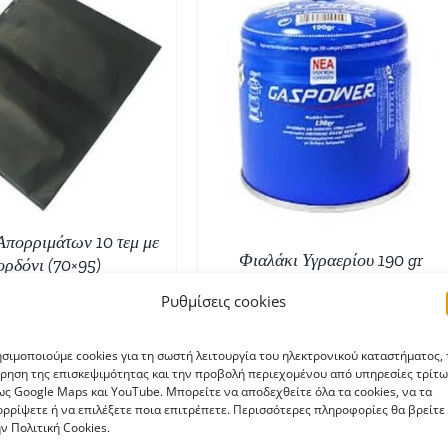
ΟΣΘΉΚΗ ΣΤΟ ΚΑΛΆΘΙ
/
ΛΕΠΤΟΜΈΡΕΙΕΣ
Απορριμάτων 10 τεμ με
Φιαλάκι Υγραερίου 190 gr
ορδόνι (70×95)
€
1,45
€
2,00
Ρυθμίσεις cookies
σιμοποιούμε cookies για τη σωστή λειτουργία του ηλεκτρονικού καταστήματος, 
ρηση της επισκεψιμότητας και την προβολή περιεχομένου από υπηρεσίες τρίτω
ς Google Maps και YouTube. Μπορείτε να αποδεχθείτε όλα τα cookies, να τα
ρρίψετε ή να επιλέξετε ποια επιτρέπετε. Περισσότερες πληροφορίες θα βρείτε
ν Πολιτική Cookies.