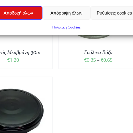
ΑΥΤΌ
ΙΛΟΓΉ
/
ΛΕΠΤΟΜΈΡΕΙΕΣ
ΤΟ
Αποδοχή όλων
Απόρριψη όλων
Ρυθμίσεις cookies
ΠΡΟΪΌΝ
ΈΧΕΙ
Πολιτική Cookies
ΠΟΛΛΑΠΛΈΣ
ΠΑΡΑΛΛΑΓΈΣ.
ΟΙ
νής Μεμβράνη 30m
ΕΠΙΛΟΓΈΣ
Γυάλινα Βάζα
ΜΠΟΡΟΎΝ
Price
€
1,20
€
0,35
–
€
0,65
ΝΑ
range:
ΕΠΙΛΕΓΟΎΝ
€0,35
ΣΤΗ
through
ΣΕΛΊΔΑ
ΤΟΥ
€0,65
ΠΡΟΪΌΝΤΟΣ