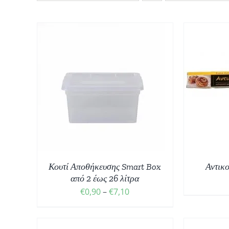
ΠΡΟΣΘΉΚΗ ΣΤΟ ΚΑΛΆΘΙ
/
ΠΡ
ΈΡΕΙΕΣ
ΛΕΠΤΟΜΈΡΕΙΕΣ
Σ
Σ.
Κουτί Αποθήκευσης Smart Box
Αντικ
από 2 έως 26 λίτρα
Price
€
0,90
–
€
7,10
range:
€0,90