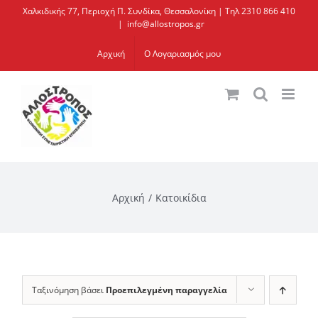
Μετάβαση
Χαλκιδικής 77, Περιοχή Π. Συνδίκα, Θεσσαλονίκη | Τηλ 2310 866 410
|
info@allostropos.gr
στο
περιεχόμενο
Αρχική
Ο Λογαριασμός μου
Αρχική
Κατοικίδια
Ταξινόμηση βάσει
Προεπιλεγμένη παραγγελία