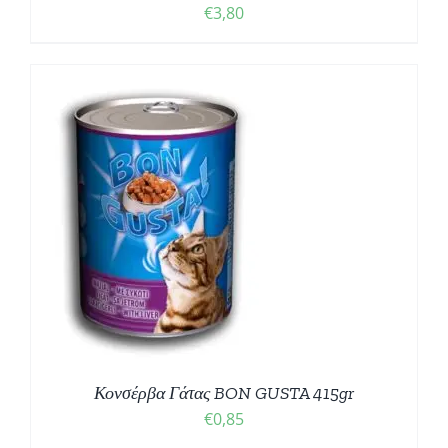
€
3,80
Σ
Κονσέρβα Γάτας BON GUSTA 415gr
€
0,85