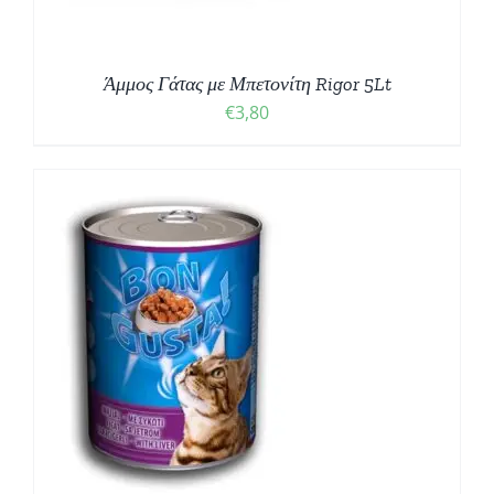
Άμμος Γάτας με Μπετονίτη Rigor 5Lt
€
3,80
Σ