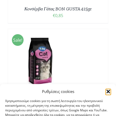
Κονσέρβα Γάτας BON GUSTA 415gr
€
0,85
Sale!
Σ
Ρυθμίσεις cookies
Χρησιμοποιούμε cookies για τη σωστή λειτουργία του ηλεκτρονικού
Γατοτροφή Toby cat XYMA
καταστήματος, τη μέτρηση της επισκεψιμότητας και την προβολή
Price
€
1,90
–
€
30,00
περιεχομένου από υπηρεσίες τρίτων, όπως Google Maps και YouTube.
Μπορείτε να αποδεχθείτε όλα τα cookies, να τα απορρίψετε ή να
range: