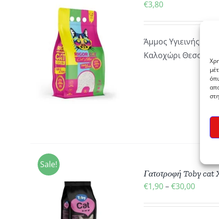
ΛΊΔΑ
€
3,80
ΟΥ
ΡΟΪΌΝΤΟΣ
Άμμος Υγιεινής Γάτα
ΚΑΛΆΘΙ
Καλοχώρι Θεσσαλον
ΕΙΕΣ
Χρη
μέτ
όπω
απο
στη
Sale!
Γατοτροφή Toby cat
Price
€
1,90
–
€
30,00
range:
ΥΤΌ
€1,90