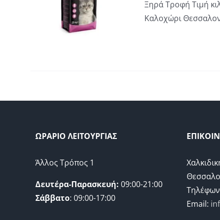
Ο
Ξηρά Τροφή Τιμή κι
ΕΣ
throu
ΡΟΪΌΝ
Καλοχώρι Θεσσαλον
€30,00
ΕΙ
ΟΛΛΑΠΛΈΣ
ΡΑΛΛΑΓΈΣ.
ΙΛΟΓΈΣ
ΠΟΡΟΎΝ
Α
ΙΛΕΓΟΎΝ
ΤΗ
ΛΊΔΑ
ΟΥ
ΩΡΑΡΙΟ ΛΕΙΤΟΥΡΓΙΑΣ
ΕΠΙΚΟΙ
ΡΟΪΌΝΤΟΣ
Άλλος Τρόπος 1
Χαλκιδικ
Θεσσαλο
Δευτέρα-Παρασκευή:
09:00-21:00
Τηλέφων
Σάββατο
: 09:00-17:00
Email:
in