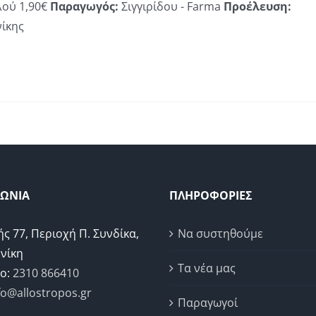
λού 1,90€
Παραγωγός:
Σιγγιρίδου - Farma
Προέλευση:
gh
ίκης
ΝΩΝΙΑ
ΠΛΗΡΟΦΟΡΙΕΣ
ής 77, Περιοχή Π. Συνδίκα,
Να συστηθούμε
νίκη
Τα νέα μας
ο:
2310 866410
fo@allostropos.gr
Παραγωγοί