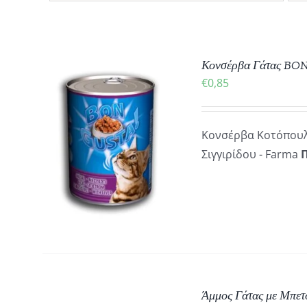
Κονσέρβα Γάτας BO
€
0,85
ΥΤΌ
Κονσέρβα Κοτόπουλ
Ο
ΕΣ
Σιγγιρίδου - Farma
ΡΟΪΌΝ
ΕΙ
ΟΛΛΑΠΛΈΣ
ΡΑΛΛΑΓΈΣ.
ΙΛΟΓΈΣ
ΠΟΡΟΎΝ
Α
ΙΛΕΓΟΎΝ
Άμμος Γάτας με Μπετο
ΤΗ