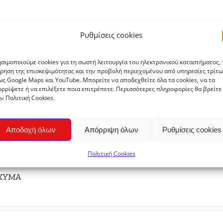
Ρυθμίσεις cookies
ς 5lt 3,65€ Παραγωγός; Σιγγιρίδου - Farma Προέλευση:
ίκης
σιμοποιούμε cookies για τη σωστή λειτουργία του ηλεκτρονικού καταστήματος, 
ρηση της επισκεψιμότητας και την προβολή περιεχομένου από υπηρεσίες τρίτω
ς Google Maps και YouTube. Μπορείτε να αποδεχθείτε όλα τα cookies, να τα
ρρίψετε ή να επιλέξετε ποια επιτρέπετε. Περισσότερες πληροφορίες θα βρείτε
ν Πολιτική Cookies.
Αποδοχή όλων
Απόρριψη όλων
Ρυθμίσεις cookies
Πολιτική Cookies
 XYMA