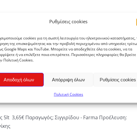
Ρυθμίσεις cookies
λού 1,90€
Παραγωγός:
Σιγγιρίδου - Farma
Προέλευση:
gh
ίκης
σιμοποιούμε cookies για τη σωστή λειτουργία του ηλεκτρονικού καταστήματος, 
ρηση της επισκεψιμότητας και την προβολή περιεχομένου από υπηρεσίες τρίτω
ς Google Maps και YouTube. Μπορείτε να αποδεχθείτε όλα τα cookies, να τα
ρρίψετε ή να επιλέξετε ποια επιτρέπετε. Περισσότερες πληροφορίες θα βρείτε
ν Πολιτική Cookies.
Αποδοχή όλων
Απόρριψη όλων
Ρυθμίσεις cookies
νίτη Rigor 5Lt
Πολιτική Cookies
ς 5lt 3,65€ Παραγωγός; Σιγγιρίδου - Farma Προέλευση:
ίκης