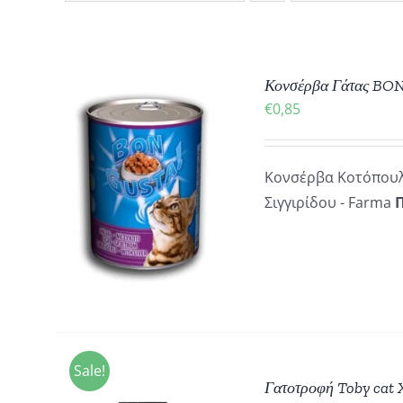
Κονσέρβα Γάτας BO
€
0,85
ΥΤΌ
Κονσέρβα Κοτόπουλ
Ο
ΕΣ
Σιγγιρίδου - Farma
ΡΟΪΌΝ
ΕΙ
ΟΛΛΑΠΛΈΣ
ΡΑΛΛΑΓΈΣ.
ΙΛΟΓΈΣ
ΠΟΡΟΎΝ
Α
Sale!
ΙΛΕΓΟΎΝ
Γατοτροφή Toby cat
ΤΗ