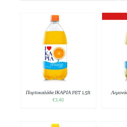
ΘΙ
/
ΠΡ
ΛΕΠΤΟΜΈΡΕΙΕΣ
Πορτοκαλάδα ΙΚΑΡΙΑ PET 1,5lt
Λεμονάδ
€
3,40