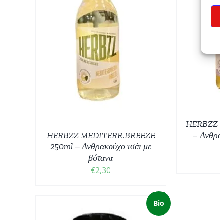
ΠΡΟΣΘΉΚΗ ΣΤΟ ΚΑΛΆΘΙ
/
ΠΡ
ΘΙ
/
ΛΕΠΤΟΜΈΡΕΙΕΣ
HERBZZ 
HERBZZ MEDITERR.BREEZE
– Ανθρα
250ml – Ανθρακούχο τσάι με
βότανα
€
2,30
Bio