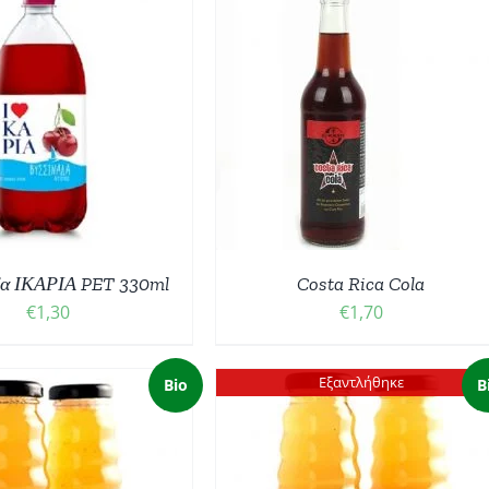
ΟΣΘΉΚΗ ΣΤΟ ΚΑΛΆΘΙ
/
ΛΕΠΤΟΜΈΡΕΙΕΣ
δα ΙΚΑΡΙΑ PET 330ml
Costa Rica Cola
€
1,30
€
1,70
Εξαντλήθηκε
Bio
B