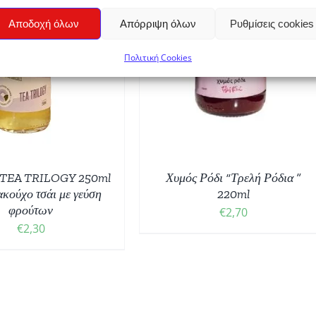
ΟΣΘΉΚΗ ΣΤΟ ΚΑΛΆΘΙ
/
Αποδοχή όλων
Απόρριψη όλων
Ρυθμίσεις cookies
ΛΕΠΤΟΜΈΡΕΙΕΣ
Πολιτική Cookies
TEA TRILOGY 250ml
Χυμός Ρόδι “Τρελή Ρόδια ”
κούχο τσάι με γεύση
220ml
φρούτων
€
2,70
€
2,30