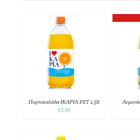
ΘΙ
/
ΠΡ
ΛΕΠΤΟΜΈΡΕΙΕΣ
Πορτοκαλάδα ΙΚΑΡΙΑ PET 1,5lt
Λεμονάδ
€
3,40