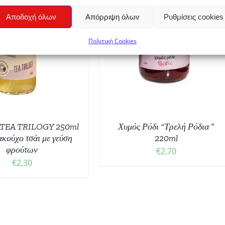
ΟΣΘΉΚΗ ΣΤΟ ΚΑΛΆΘΙ
/
Αποδοχή όλων
Απόρριψη όλων
Ρυθμίσεις cookies
ΛΕΠΤΟΜΈΡΕΙΕΣ
Πολιτική Cookies
TEA TRILOGY 250ml
Χυμός Ρόδι “Τρελή Ρόδια ”
κούχο τσάι με γεύση
220ml
φρούτων
€
2,70
€
2,30