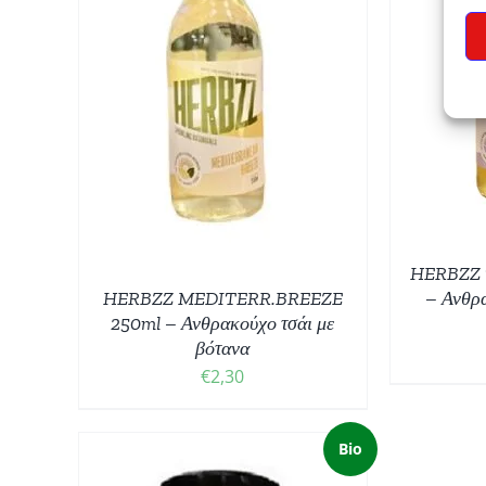
ΠΡΟΣΘΉΚΗ ΣΤΟ ΚΑΛΆΘΙ
/
ΠΡ
ΘΙ
/
ΛΕΠΤΟΜΈΡΕΙΕΣ
HERBZZ 
HERBZZ MEDITERR.BREEZE
– Ανθρα
250ml – Ανθρακούχο τσάι με
βότανα
€
2,30
Bio