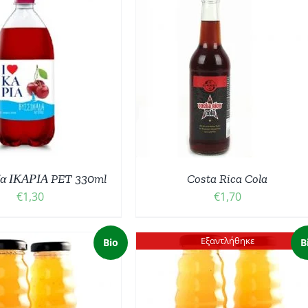
ΟΣΘΉΚΗ ΣΤΟ ΚΑΛΆΘΙ
/
ΛΕΠΤΟΜΈΡΕΙΕΣ
δα ΙΚΑΡΙΑ PET 330ml
Costa Rica Cola
€
1,30
€
1,70
Εξαντλήθηκε
Bio
B