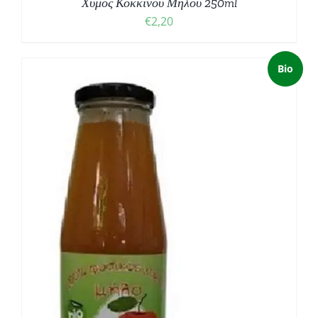
Χυμός Κόκκινου Μήλου 250ml
€
2,20
Bio