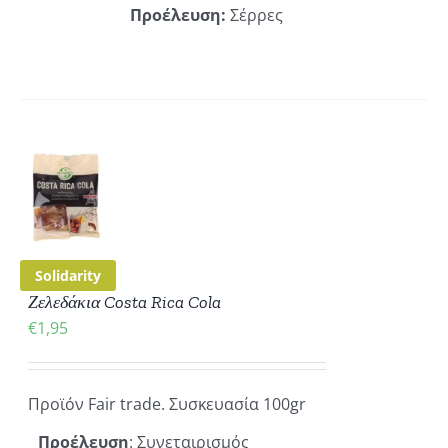
Προέλευση:
Σέρρες
€17,00
ΟΓΈΣ
ΡΟΎΝ
ΕΓΟΎΝ
ΔΑ
ΚΗ
ΪΌΝΤΟΣ
ΡΕΙΕΣ
Solidarity
Ζελεδάκια Costa Rica Cola
€
1,95
Προϊόν Fair trade. Συσκευασία 100gr
Προέλευση
: Συνεταιρισμός