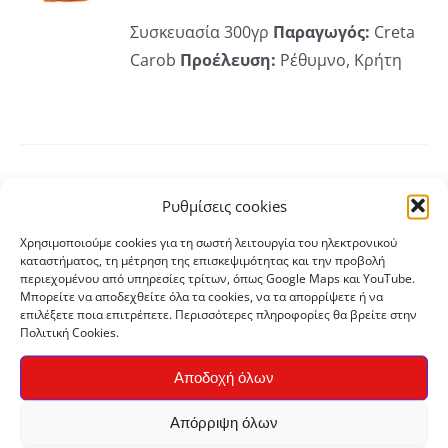
ΡΕΙΕΣ
Συσκευασία 300γρ
Παραγωγός:
Creta
Carob
Προέλευση:
Ρέθυμνο, Κρήτη
Ρυθμίσεις cookies
Χαλβάς μαστιχάτος βανίλια – κακάο Χύμα
Ή
Price
€
3,12
–
€
12,50
Χρησιμοποιούμε cookies για τη σωστή λειτουργία του ηλεκτρονικού
Ό
range:
καταστήματος, τη μέτρηση της επισκεψιμότητας και την προβολή
ΡΕΙΕΣ
περιεχομένου από υπηρεσίες τρίτων, όπως Google Maps και YouTube.
€3,12
ΪΌΝ
Μπορείτε να αποδεχθείτε όλα τα cookies, να τα απορρίψετε ή να
Χειροποίητος Χαλβάς Μαστιχάτος
through
επιλέξετε ποια επιτρέπετε. Περισσότερες πληροφορίες θα βρείτε στην
ΛΑΠΛΈΣ
Πολιτική Cookies.
βανίλια - κακάο Τιμή κιλού 12,50€
€12,50
ΛΛΑΓΈΣ.
Παραγωγός:
ΠΑΠΑΔΟΠΟΥΛΟΥ
Αποδοχή όλων
ΒΑΣΙΛΕΙΟΥ Ο.Ε. ΕΛΕΥΘΕΡΙΟΥ
ΟΓΈΣ
ΡΟΎΝ
Προέλευση:
Δράμα
Απόρριψη όλων