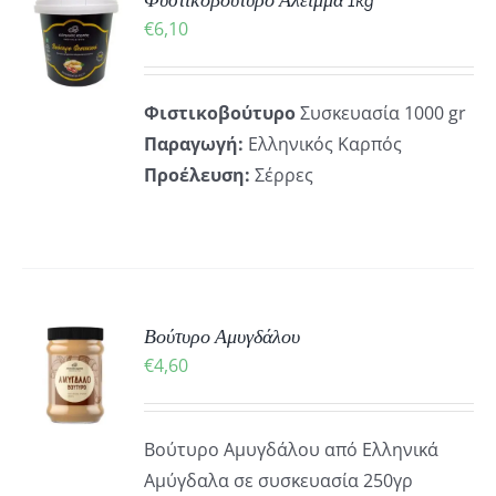
Φυστικοβούτυρο Άλειμμα 1kg
Ή
€
6,10
Ό
ΡΕΙΕΣ
ΪΌΝ
Φιστικοβούτυρο
Συσκευασία 1000 gr
ΛΑΠΛΈΣ
Παραγωγή:
Ελληνικός Καρπός
ΛΛΑΓΈΣ.
Προέλευση:
Σέρρες
ΟΓΈΣ
ΡΟΎΝ
ΕΓΟΎΝ
ΔΑ
ΚΗ
Βούτυρο Αμυγδάλου
€
4,60
ΪΌΝΤΟΣ
ΡΕΙΕΣ
Βούτυρο Αμυγδάλου από Ελληνικά
Αμύγδαλα σε συσκευασία 250γρ