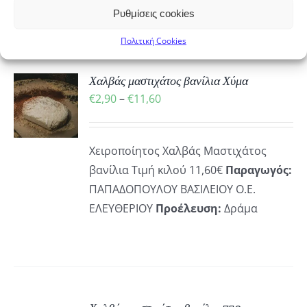
ΕΓΟΎΝ
Ρυθμίσεις cookies
ΔΑ
Πολιτική Cookies
ΪΌΝΤΟΣ
Χαλβάς μαστιχάτος βανίλια Χύμα
Ή
Price
€
2,90
–
€
11,60
Ό
range:
ΡΕΙΕΣ
€2,90
ΪΌΝ
Χειροποίητος Χαλβάς Μαστιχάτος
through
ΛΑΠΛΈΣ
βανίλια Τιμή κιλού 11,60€
Παραγωγός:
€11,60
ΛΛΑΓΈΣ.
ΠΑΠΑΔΟΠΟΥΛΟΥ ΒΑΣΙΛΕΙΟΥ Ο.Ε.
ΕΛΕΥΘΕΡΙΟΥ
Προέλευση:
Δράμα
ΟΓΈΣ
ΡΟΎΝ
ΕΓΟΎΝ
ΔΑ
ΚΗ