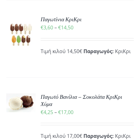
Παγωτίνια ΚριΚρι
Price
€
3,60
–
€
14,50
Ή
Ό
range:
ΡΕΙΕΣ
€3,60
ΪΌΝ
Τιμή κιλού 14,50€
Παραγωγός:
ΚριΚρι
through
€14,50
ΛΑΠΛΈΣ
ΛΛΑΓΈΣ.
ΟΓΈΣ
ΡΟΎΝ
Παγωτό Βανίλια – Σοκολάτα ΚριΚρι
Ή
Ό
Χύμα
ΕΓΟΎΝ
Price
ΡΕΙΕΣ
€
4,25
–
€
17,00
ΪΌΝ
ΔΑ
range:
€4,25
ΛΑΠΛΈΣ
ΪΌΝΤΟΣ
Τιμή κιλού 17,00€
Παραγωγός:
ΚριΚρι
ΛΛΑΓΈΣ.
through