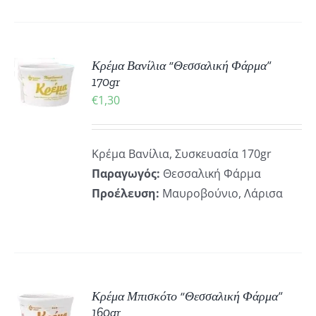
ΚΗ
Κρέμα Βανίλια “Θεσσαλική Φάρμα”
170gr
€
1,30
ΡΕΙΕΣ
Κρέμα Βανίλια, Συσκευασία 170gr
Παραγωγός:
Θεσσαλική Φάρμα
Προέλευση:
Μαυροβούνιο, Λάρισα
ΚΗ
Κρέμα Μπισκότο “Θεσσαλική Φάρμα”
160gr