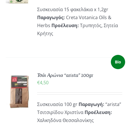
ΡΕΙΕΣ
Συσκευασία 15 φακελάκια x 1,2gr
Παραγωγός:
Creta Votanica Oils &
Herbs
Προέλευση:
Τρυπητός, Σητεία
Κρήτης
Bio
Τσάι Αρώνια “arista” 100gr
ΚΗ
€
4,50
Συσκευασία 100 gr
Παραγωγή:
“arista”
ΡΕΙΕΣ
Τσιτσιρίδου Χριστίνα
Προέλευση:
Χαλκηδόνα Θεσσαλονίκης