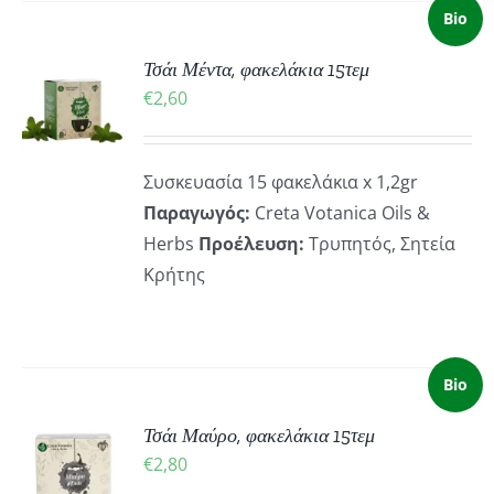
Bio
Τσάι Μέντα, φακελάκια 15τεμ
ΚΗ
€
2,60
ΡΕΙΕΣ
Συσκευασία 15 φακελάκια x 1,2gr
Παραγωγός:
Creta Votanica Oils &
Herbs
Προέλευση:
Τρυπητός, Σητεία
Κρήτης
Bio
Τσάι Μαύρο, φακελάκια 15τεμ
ΚΗ
€
2,80