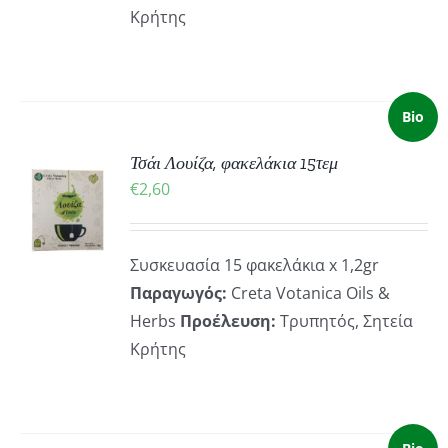
Κρήτης
Bio
Τσάι Λουίζα, φακελάκια 15τεμ
ΚΗ
€
2,60
ΡΕΙΕΣ
Συσκευασία 15 φακελάκια x 1,2gr
Παραγωγός:
Creta Votanica Oils &
Herbs
Προέλευση:
Τρυπητός, Σητεία
Κρήτης