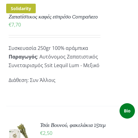
Solidarity
Ζαπατίστικος καφές εσπρέσο Compaňero
€
7,70
Συσκευασία 250gr 100% αράμπικα
Παραγωγός
: Αυτόνομος Ζαπατιστικός
Συνεταιρισμός Ssit Lequil Lum - Μεξικό
Διάθεση: Συν Άλλοις
Bio
ΚΗ
Τσάι Βουνού, φακελάκια 15τεμ
€
2,50