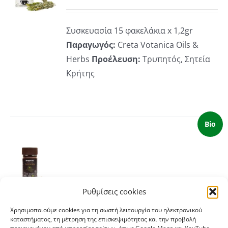
ΡΕΙΕΣ
Συσκευασία 15 φακελάκια x 1,2gr
Παραγωγός:
Creta Votanica Oils &
Herbs
Προέλευση:
Τρυπητός, Σητεία
Κρήτης
Bio
ΚΗ
Ρυθμίσεις cookies
ΡΕΙΕΣ
Solidarity
Χρησιμοποιούμε cookies για τη σωστή λειτουργία του ηλεκτρονικού
Στιγμιαίος Καφές 100gr
καταστήματος, τη μέτρηση της επισκεψιμότητας και την προβολή