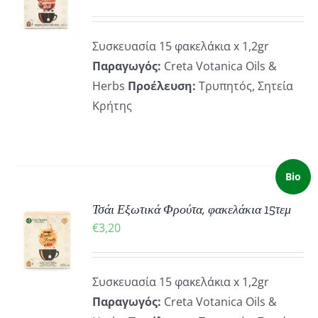
ΡΕΙΕΣ
Συσκευασία 15 φακελάκια x 1,2gr
Παραγωγός:
Creta Votanica Oils &
Herbs
Προέλευση:
Τρυπητός, Σητεία
Κρήτης
Bio
Τσάι Εξωτικά Φρούτα, φακελάκια 15τεμ
ΚΗ
€
3,20
ΡΕΙΕΣ
Συσκευασία 15 φακελάκια x 1,2gr
Παραγωγός:
Creta Votanica Oils &