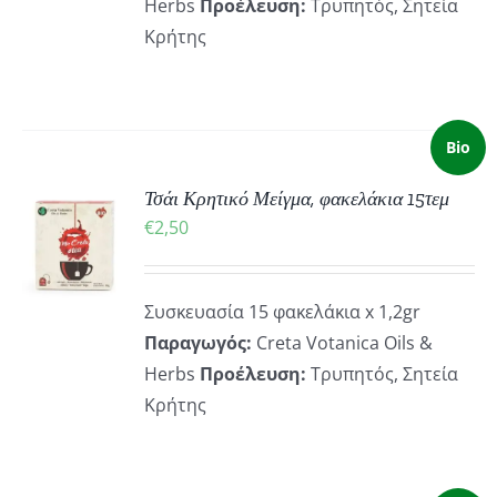
Herbs
Προέλευση:
Τρυπητός, Σητεία
Κρήτης
Bio
Τσάι Κρητικό Μείγμα, φακελάκια 15τεμ
ΚΗ
€
2,50
ΡΕΙΕΣ
Συσκευασία 15 φακελάκια x 1,2gr
Παραγωγός:
Creta Votanica Oils &
Herbs
Προέλευση:
Τρυπητός, Σητεία
Κρήτης