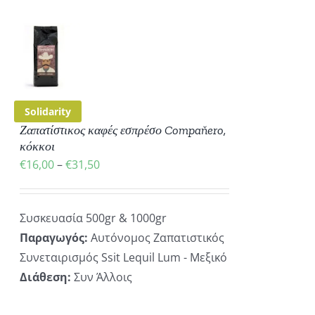
Ή
Ό
ΡΕΙΕΣ
ΪΌΝ
Solidarity
ΛΑΠΛΈΣ
Ζαπατίστικος καφές εσπρέσο Compaňero,
ΛΛΑΓΈΣ.
κόκκοι
Price
€
16,00
–
€
31,50
ΟΓΈΣ
ΡΟΎΝ
range:
€16,00
ΕΓΟΎΝ
Συσκευασία 500gr & 1000gr
through
Παραγωγός:
Αυτόνομος Ζαπατιστικός
€31,50
ΔΑ
Συνεταιρισμός Ssit Lequil Lum - Μεξικό
ΪΌΝΤΟΣ
Διάθεση:
Συν Άλλοις