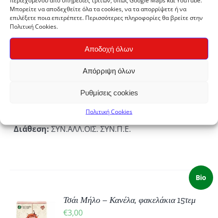
περιεχομένου από υπηρεσίες τρίτων, όπως Google Maps και YouTube.
€
13,00
Μπορείτε να αποδεχθείτε όλα τα cookies, να τα απορρίψετε ή να
επιλέξετε ποια επιτρέπετε. Περισσότερες πληροφορίες θα βρείτε στην
Πολιτική Cookies.
100% αράμπικα Συσκευασία 100gr
Αποδοχή όλων
Παραγωγός:
Kagera Cooperative
Union - Τανζανία
Απόρριψη όλων
Προμηθευτής:
Συνεταιρισμός
Ρυθμίσεις cookies
Altromercato - Ιταλία
Πολιτική Cookies
Διάθεση:
ΣΥΝ.ΑΛΛ.ΟΙΣ. ΣΥΝ.Π.Ε.
Bio
Τσάι Μήλο – Κανέλα, φακελάκια 15τεμ
ΚΗ
€
3,00