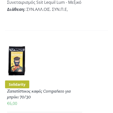
Συνεταιρισμός Ssit Lequil Lum - Μεξικό
Διάθεση:
ΣΥΝ.ΑΛΛ.ΟΙΣ. ΣΥΝ.Π.Ε,
ΚΗ
ΡΕΙΕΣ
Solidarity
Ζαπατίστικος καφές Compaňero για
μπρίκι 70/30
€
6,00