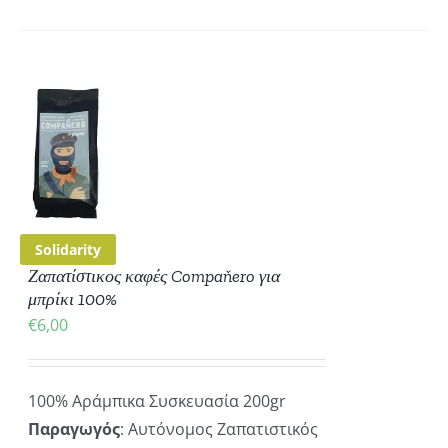
ΚΗ
ΡΕΙΕΣ
Solidarity
Ζαπατίστικος καφές Compaňero για
μπρίκι 100%
€
6,00
100% Αράμπικα Συσκευασία 200gr
Παραγωγός
: Αυτόνομος Ζαπατιστικός