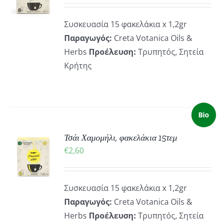
ΡΕΙΕΣ
Συσκευασία 15 φακελάκια x 1,2gr
Παραγωγός:
Creta Votanica Oils &
Herbs
Προέλευση:
Τρυπητός, Σητεία
Κρήτης
Bio
Τσάι Χαμομήλι, φακελάκια 15τεμ
ΚΗ
€
2,60
ΡΕΙΕΣ
Συσκευασία 15 φακελάκια x 1,2gr
Παραγωγός:
Creta Votanica Oils &
Herbs
Προέλευση:
Τρυπητός, Σητεία