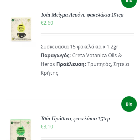
Bio
Τσάι Μείγμα Λεμόνι, φακελάκια 15τεμ
ΚΗ
€
2,60
ΡΕΙΕΣ
Συσκευασία 15 φακελάκια x 1,2gr
Παραγωγός:
Creta Votanica Oils &
Herbs
Προέλευση:
Τρυπητός, Σητεία
Κρήτης
Bio
Τσάι Πράσινο, φακελάκια 15τεμ
ΚΗ
€
3,10