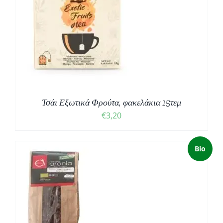
Τσάι Εξωτικά Φρούτα, φακελάκια 15τεμ
€
3,20
Bio
Ο
Σ