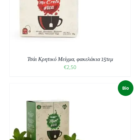
Τσάι Κρητικό Μείγμα, φακελάκια 15τεμ
€
2,50
Bio