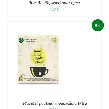
Τσάι Λουίζα, φακελάκια 15τεμ
€
2,60
Bio
Τσάι Μείγμα Λεμόνι, φακελάκια 15τεμ