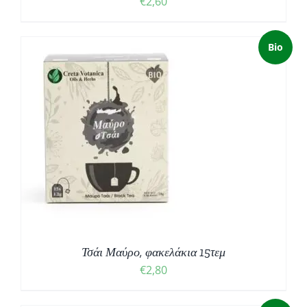
€
2,60
Bio
Τσάι Μαύρο, φακελάκια 15τεμ
€
2,80