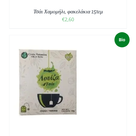
Τσάι Χαμομήλι, φακελάκια 15τεμ
€
2,60
Bio