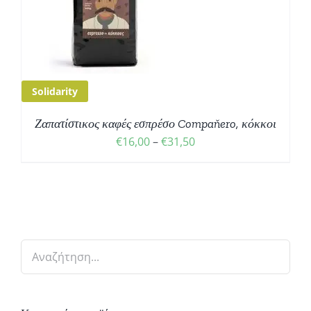
Solidarity
Ζαπατίστικος καφές εσπρέσο Compaňero, κόκκοι
Price
€
16,00
–
€
31,50
range:
€16,00
through
€31,50