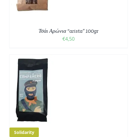
Τσάι Αρώνια “arista” 100gr
€
4,50
Ο
Σ
Solidarity