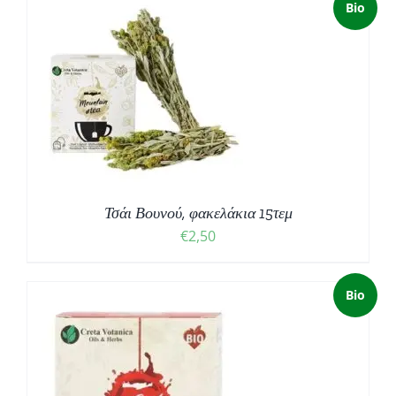
Bio
Τσάι Βουνού, φακελάκια 15τεμ
€
2,50
Bio