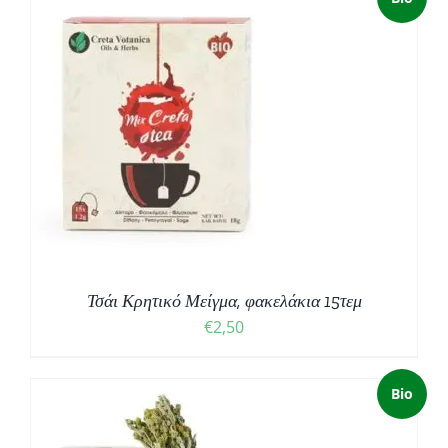
Τσάι Κρητικό Μείγμα, φακελάκια 15τεμ
€
2,50
Bio