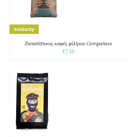
Solidarity
Ζαπατίστικος καφές φίλτρου Compaňero
€
7,50
Ο
Σ