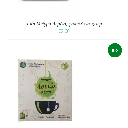
Τσάι Μείγμα Λεμόνι, φακελάκια 15τεμ
€
2,60
Bio