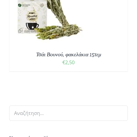
Τσάι Βουνού, φακελάκια 15τεμ
€
2,50