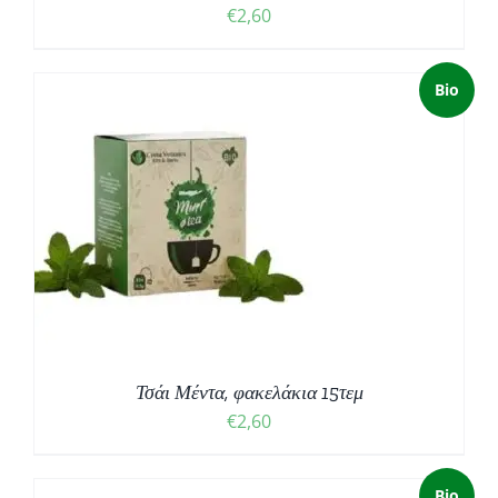
€
2,60
Bio
Τσάι Μέντα, φακελάκια 15τεμ
€
2,60
Bio