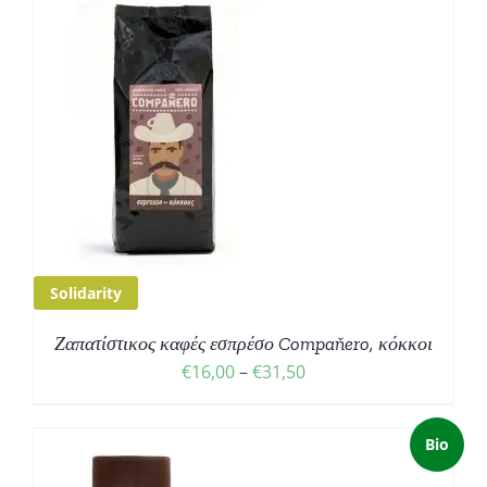
Σ
Solidarity
Ζαπατίστικος καφές εσπρέσο Compaňero, κόκκοι
Price
€
16,00
–
€
31,50
range:
€16,00
Bio
through