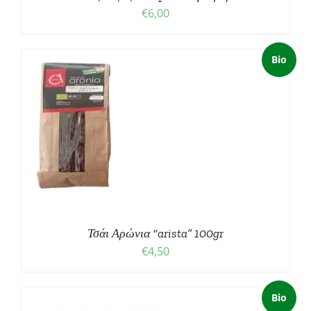
€
6,00
Bio
Ο
Σ
Τσάι Αρώνια “arista” 100gr
€
4,50
Bio