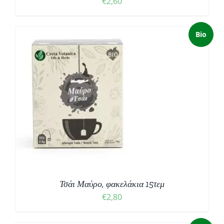
€
2,60
Bio
Τσάι Μαύρο, φακελάκια 15τεμ
€
2,80