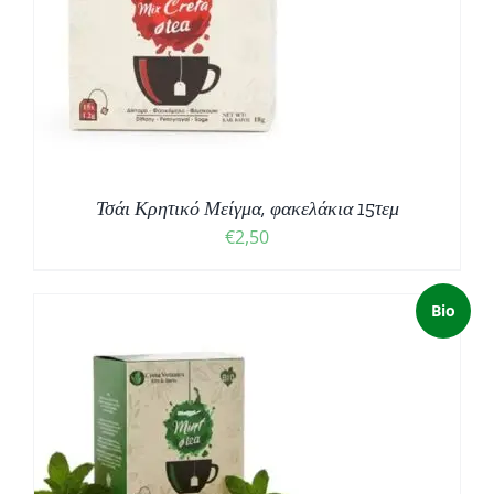
Τσάι Κρητικό Μείγμα, φακελάκια 15τεμ
€
2,50
Bio