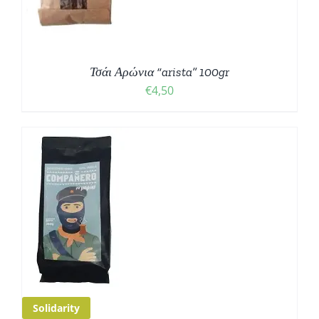
Τσάι Αρώνια “arista” 100gr
€
4,50
Ο
Σ
Solidarity