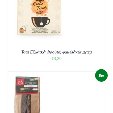
Τσάι Εξωτικά Φρούτα, φακελάκια 15τεμ
€
3,20
Bio
Ο
Σ