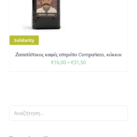
Solidarity
Ζαπατίστικος καφές εσπρέσο Compaňero, κόκκοι
Price
€
16,00
–
€
31,50
range:
€16,00
through
€31,50