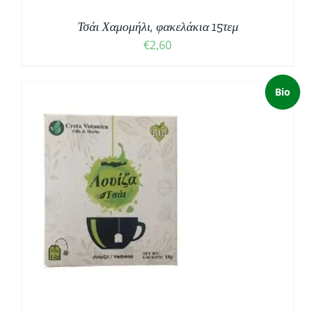
Τσάι Χαμομήλι, φακελάκια 15τεμ
€
2,60
Bio