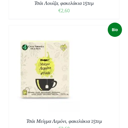
Τσάι Λουίζα, φακελάκια 15τεμ
€
2,60
Bio
Τσάι Μείγμα Λεμόνι, φακελάκια 15τεμ