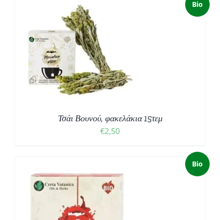
Bio
Τσάι Βουνού, φακελάκια 15τεμ
€
2,50
Bio