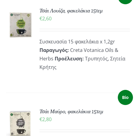
Τσάι Λουίζα, φακελάκια 15τεμ
ΚΗ
€
2,60
ΡΕΙΕΣ
Συσκευασία 15 φακελάκια x 1,2gr
Παραγωγός:
Creta Votanica Oils &
Herbs
Προέλευση:
Τρυπητός, Σητεία
Κρήτης
Bio
Τσάι Μαύρο, φακελάκια 15τεμ
ΚΗ
€
2,80