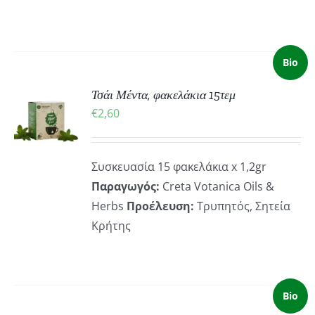
Bio
Τσάι Μέντα, φακελάκια 15τεμ
ΚΗ
€
2,60
ΡΕΙΕΣ
Συσκευασία 15 φακελάκια x 1,2gr
Παραγωγός:
Creta Votanica Oils &
Herbs
Προέλευση:
Τρυπητός, Σητεία
Κρήτης
Bio