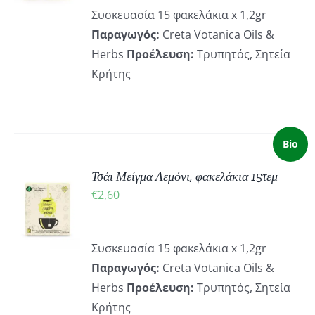
ΡΕΙΕΣ
Συσκευασία 15 φακελάκια x 1,2gr
Παραγωγός:
Creta Votanica Oils &
Herbs
Προέλευση:
Τρυπητός, Σητεία
Κρήτης
Bio
Τσάι Μείγμα Λεμόνι, φακελάκια 15τεμ
ΚΗ
€
2,60
ΡΕΙΕΣ
Συσκευασία 15 φακελάκια x 1,2gr
Παραγωγός:
Creta Votanica Oils &
Herbs
Προέλευση:
Τρυπητός, Σητεία
Κρήτης