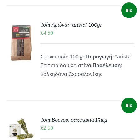
Bio
Τσάι Αρώνια “arista” 100gr
ΚΗ
€
4,50
Συσκευασία 100 gr
Παραγωγή:
“arista”
ΡΕΙΕΣ
Τσιτσιρίδου Χριστίνα
Προέλευση:
Χαλκηδόνα Θεσσαλονίκης
Bio
ΚΗ
Τσάι Βουνού, φακελάκια 15τεμ
€
2,50