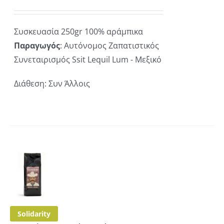
Συσκευασία 250gr 100% αράμπικα
Παραγωγός
: Αυτόνομος Ζαπατιστικός
Συνεταιρισμός Ssit Lequil Lum - Μεξικό
Διάθεση: Συν Άλλοις
Ή
Ό
ΡΕΙΕΣ
ΪΌΝ
Solidarity
ΛΑΠΛΈΣ