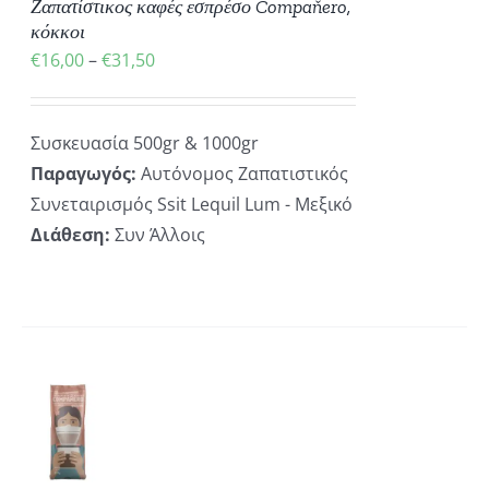
Ζαπατίστικος καφές εσπρέσο Compaňero,
ΛΛΑΓΈΣ.
κόκκοι
€
16,00
–
€
31,50
ΟΓΈΣ
ΡΟΎΝ
ΕΓΟΎΝ
Συσκευασία 500gr & 1000gr
Παραγωγός:
Αυτόνομος Ζαπατιστικός
ΔΑ
Συνεταιρισμός Ssit Lequil Lum - Μεξικό
ΪΌΝΤΟΣ
Διάθεση:
Συν Άλλοις
ΚΗ
ΡΕΙΕΣ