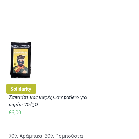
ΚΗ
ΡΕΙΕΣ
Solidarity
Ζαπατίστικος καφές Compaňero για
μπρίκι 70/30
€
6,00
70% Αράμπικα, 30% Ρομπούστα