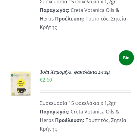
Συσκευασία 15 φακελάκια x 1,2gr
Παραγωγός:
Creta Votanica Oils &
Herbs
Προέλευση:
Τρυπητός, Σητεία
Κρήτης
Bio
Τσάι Χαμομήλι, φακελάκια 15τεμ
ΚΗ
€
2,60
ΡΕΙΕΣ
Συσκευασία 15 φακελάκια x 1,2gr
Παραγωγός:
Creta Votanica Oils &
Herbs
Προέλευση:
Τρυπητός, Σητεία
Κρήτης