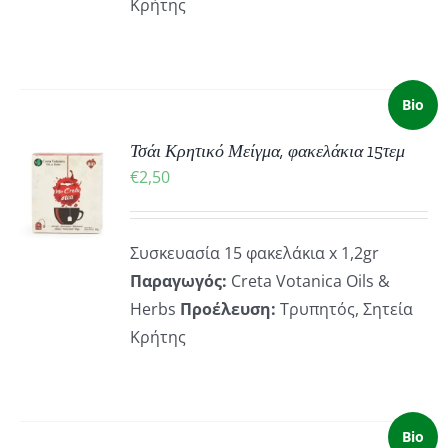
Κρήτης
Bio
Τσάι Κρητικό Μείγμα, φακελάκια 15τεμ
ΚΗ
€
2,50
ΡΕΙΕΣ
Συσκευασία 15 φακελάκια x 1,2gr
Παραγωγός:
Creta Votanica Oils &
Herbs
Προέλευση:
Τρυπητός, Σητεία
Κρήτης
Bio