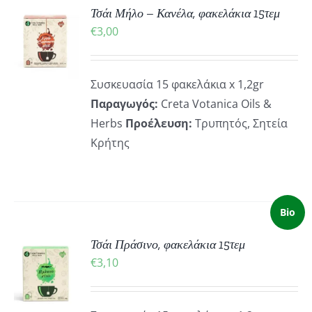
Τσάι Μήλο – Κανέλα, φακελάκια 15τεμ
ΚΗ
€
3,00
ΡΕΙΕΣ
Συσκευασία 15 φακελάκια x 1,2gr
Παραγωγός:
Creta Votanica Oils &
Herbs
Προέλευση:
Τρυπητός, Σητεία
Κρήτης
Bio
Τσάι Πράσινο, φακελάκια 15τεμ
ΚΗ
€
3,10
ΡΕΙΕΣ