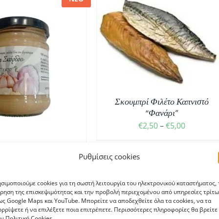
ΑΥΤΌ
ΙΛΟΓΉ
/
ΛΕΠΤΟΜΈΡΕΙΕΣ
ΤΟ
ΠΡΟΪΌΝ
ΈΧΕΙ
ΠΟΛΛΑΠΛΈΣ
ΠΑΡΑΛΛΑΓΈΣ.
Σκουμπρί Φιλέτο Καπνιστό
ΟΙ
“Φανάρι”
ΕΠΙΛΟΓΈΣ
Price
€
2,50
–
€
5,00
ΜΠΟΡΟΎΝ
ΝΑ
range:
ΕΠΙΛΕΓΟΎΝ
κόρδου “ΤΟΥΡΣΑΡΟΣ”
€2,50
Ρυθμίσεις cookies
ΣΤΗ
200gr
through
ΣΕΛΊΔΑ
€
5,60
€5,00
ΤΟΥ
σιμοποιούμε cookies για τη σωστή λειτουργία του ηλεκτρονικού καταστήματος, 
ΠΡΟΪΌΝΤΟΣ
ρηση της επισκεψιμότητας και την προβολή περιεχομένου από υπηρεσίες τρίτω
ς Google Maps και YouTube. Μπορείτε να αποδεχθείτε όλα τα cookies, να τα
ρρίψετε ή να επιλέξετε ποια επιτρέπετε. Περισσότερες πληροφορίες θα βρείτε
ν Πολιτική Cookies.