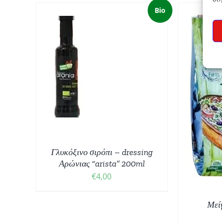
Bio
ΠΡ
ΟΣΘΉΚΗ
Ο ΚΑΛΆΘΙ
/
ΠΤΟΜΈΡΕΙΕΣ
ΠΡΟΣΘΉΚΗ ΣΤΟ ΚΑΛΆΘΙ
/
ΛΕΠΤΟΜΈΡΕΙΕΣ
Γλυκόξινο σιρόπι – dressing
Αρώνιας “arista” 200ml
€
4,00
Μεί