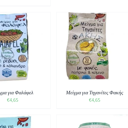
ΟΣΘΉΚΗ ΣΤΟ ΚΑΛΆΘΙ
/
ΛΕΠΤΟΜΈΡΕΙΕΣ
γμα για Φαλάφελ
Μείγμα για Τηγανίτες Φακής
€
4,65
€
4,65