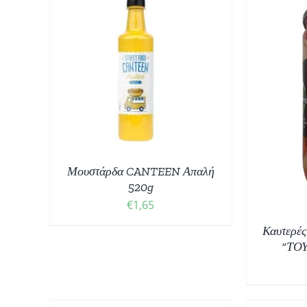
ΘΙ
/
ΠΡ
ΠΡΟΣΘΉΚΗ ΣΤΟ ΚΑΛΆΘΙ
/
ΛΕΠΤΟΜΈΡΕΙΕΣ
Μουστάρδα CANTEEN Απαλή
520g
€
1,65
Καυτερές
“ΤΟ