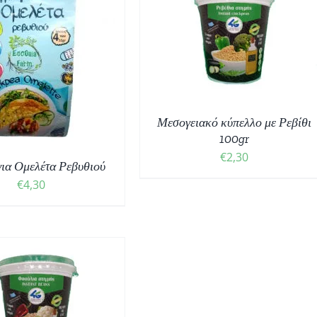
ΟΣΘΉΚΗ ΣΤΟ ΚΑΛΆΘΙ
/
ΛΕΠΤΟΜΈΡΕΙΕΣ
Μεσογειακό κύπελλο με Ρεβίθι
100gr
€
2,30
για Ομελέτα Ρεβυθιού
€
4,30