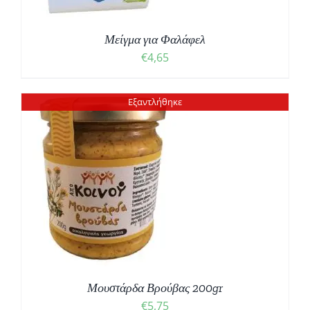
Μείγμα για Φαλάφελ
€
4,65
Εξαντλήθηκε
Μουστάρδα Βρούβας 200gr
€
5,75