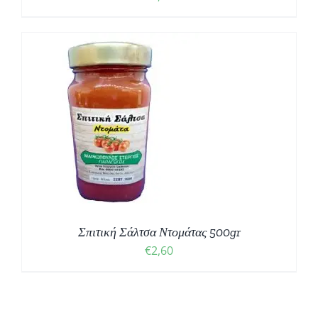
Σ
Σπιτική Σάλτσα Ντομάτας 500gr
€
2,60