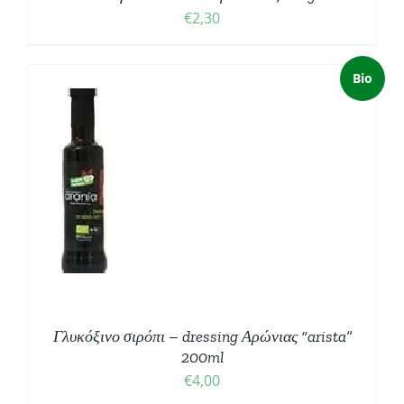
€
2,30
Bio
ΚΗ
ΘΙ
ΡΕΙΕΣ
Γλυκόξινο σιρόπι – dressing Αρώνιας “arista”
200ml
€
4,00