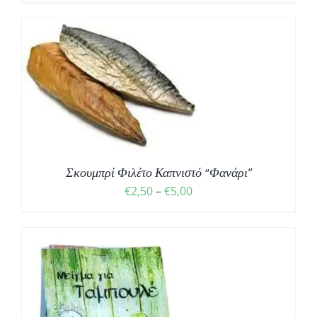
Σ
Σκουμπρί Φιλέτο Καπνιστό “Φανάρι”
Price
€
2,50
–
€
5,00
range:
€2,50
through
€5,00