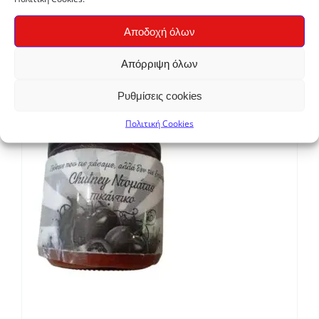
Μουστάρδα Βρούβας Χύμα
Αποδοχή όλων
Price
€
2,22
–
€
11,10
Απόρριψη όλων
range:
€2,22
Ρυθμίσεις cookies
through
Πολιτική Cookies
€11,10