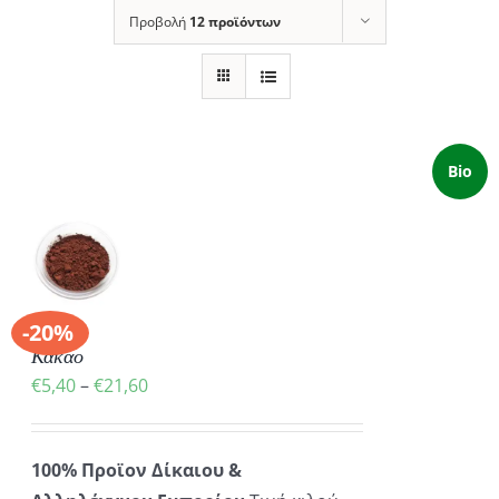
Προβολή
12 προϊόντων
Bio
Ή
Ό
ΡΕΙΕΣ
ΪΌΝ
-20%
Κακάο
ΛΑΠΛΈΣ
Price
€
5,40
–
€
21,60
ΛΛΑΓΈΣ.
range:
ΟΓΈΣ
€5,40
ΡΟΎΝ
100% Προϊον Δίκαιου &
through