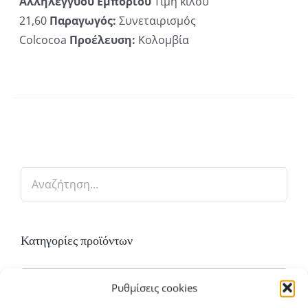
Αλληλέγγυου Εμπορίου
Τιμή κιλού
€21,60
ΕΓΟΎΝ
21,60
Παραγωγός:
Συνεταιρισμός
ΔΑ
Colcocoa
Προέλευση:
Κολομβία
ΪΌΝΤΟΣ
Κατηγορίες προϊόντων

Σοκολάτες – Κακάο (1)
×
Ρυθμίσεις cookies