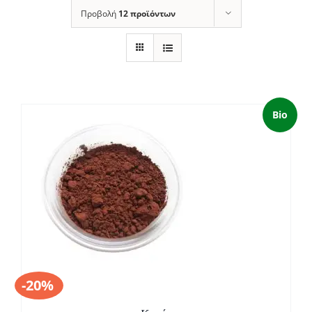
Προβολή
12 προϊόντων
Bio
Σ
-20%