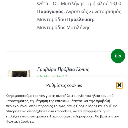
Φέτα ΠΟΠ Μυτιλήνης Τιμή κιλού 13,00
through
Παραγωγός:
Αγροτικός Συνεταιρισμός
€13,00
Μανταμάδου
Προέλευση:
Μανταμάδος Μυτιλήνης
Bio
Γραβιέρα Πρόβεια Κοπής
Ή
Price
€
6,60
–
€
26,40
Ό
range:
Ρυθμίσεις cookies
ΡΕΙΕΣ
€6,60
ΪΌΝ
Χρησιμοποιούμε cookies για τη σωστή λειτουργία του ηλεκτρονικού
100% Ελληνικό παστεριωμένο
through
καταστήματος, τη μέτρηση της επισκεψιμότητας και την προβολή
ΛΑΠΛΈΣ
περιεχομένου από υπηρεσίες τρίτων, όπως Google Maps και YouTube.
πρόβειο γάλα
Τιμή κιλού 26,60€
€26,40
Μπορείτε να αποδεχθείτε όλα τα cookies, να τα απορρίψετε ή να
ΛΛΑΓΈΣ.
Παραγωγή:
ΣΥΝΕΤΑΙΡΙΣΜΟΣ
επιλέξετε ποια επιτρέπετε. Περισσότερες πληροφορίες θα βρείτε στην
Πολιτική Cookies.
“ΜΕΝΟΙΚΙΟ”
Προέλευση:
Προσοτσάνη
ΟΓΈΣ