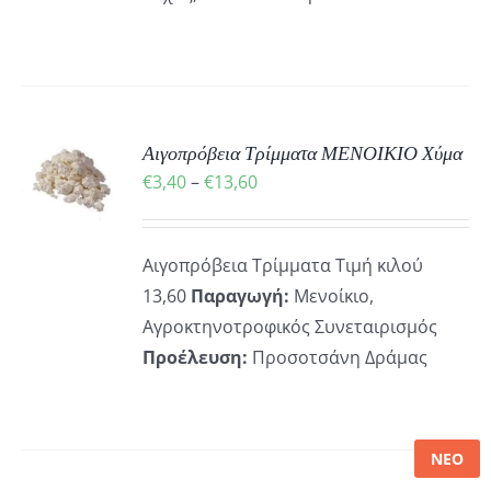
ΕΓΟΎΝ
ΔΑ
ΪΌΝΤΟΣ
Αιγοπρόβεια Τρίμματα ΜΕΝΟΙΚΙΟ Χύμα
Ή
Price
€
3,40
–
€
13,60
Ό
range:
ΡΕΙΕΣ
ΪΌΝ
€3,40
Αιγοπρόβεια Τρίμματα Τιμή κιλού
through
ΛΑΠΛΈΣ
13,60
Παραγωγή:
Μενοίκιο,
€13,60
ΛΛΑΓΈΣ.
Αγροκτηνοτροφικός Συνεταιρισμός
ΟΓΈΣ
Προέλευση:
Προσοτσάνη Δράμας
ΡΟΎΝ
ΕΓΟΎΝ
ΝΕΟ
ΔΑ