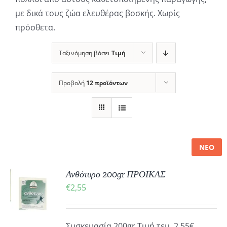
με δικά τους ζώα ελευθέρας βοσκής. Χωρίς
πρόσθετα.
Ταξινόμηση βάσει
Τιμή
Προβολή
12 προϊόντων
ΝΕΟ
Ανθότυρο 200gr ΠΡΟΙΚΑΣ
ΚΗ
€
2,55
ΡΕΙΕΣ
Συσκευασία 200gr Τιμή τεμ. 2,55€