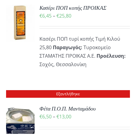
Κασέρι ΠΟΠ κοπής ΠΡΟΙΚΑΣ
Price
€
6,45
–
€
25,80
Ή
Ό
range:
ΡΕΙΕΣ
€6,45
ΪΌΝ
Κασέρι ΠΟΠ τυρί κοπής Τιμή Κιλού
through
25,80
Παραγωγός:
Τυροκομείο
€25,80
ΛΑΠΛΈΣ
ΣΤΑΜΑΤΗΣ ΠΡΟΙΚΑΣ Α.Ε.
Προέλευση:
ΛΛΑΓΈΣ.
Σοχός, Θεσσαλονίκη
ΟΓΈΣ
ΡΟΎΝ
ΕΓΟΎΝ
Εξαντλήθηκε
ΔΑ
Φέτα Π.Ο.Π. Μανταμάδου
Price
€
6,50
–
€
13,00
ΪΌΝΤΟΣ
ΡΕΙΕΣ
range:
€6,50