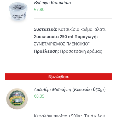
ΔΑ
ΚΗ
Βούτυρο Κατσικίσιο
€
7,80
ΪΌΝΤΟΣ
ΡΕΙΕΣ
Συστατικά:
Κατσικίσια κρέμα, αλάτι.
Συσκευασία 250 ml
Παραγωγή:
ΣΥΝΕΤΑΙΡΙΣΜΟΣ "ΜΕΝΟΙΚΙΟ"
Προέλευση:
Προσοτσάνη Δράμας
Εξαντλήθηκε
Λαδοτύρι Μυτιλήνης (Κεφαλάκι 650gr)
€
8,35
ΡΕΙΕΣ
Κεφαλάκι περίπου 500gr. Τιμή κιλού