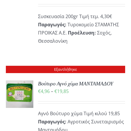
ΡΕΙΕΣ
Συσκευασία 200gr Τιμή τεμ. 4,30€
Παραγωγός:
Τυροκομείο ΣΤΑΜΑΤΗΣ
ΠΡΟΙΚΑΣ Α.Ε.
Προέλευση:
Σοχός,
Θεσσαλονίκη
Εξαντλήθηκε
Βούτυρο Αγνό χύμα ΜΑΝΤΑΜΑΔΟΥ
Price
€
4,96
–
€
19,85
ΡΕΙΕΣ
range:
€4,96
Αγνό Βούτυρο χύμα Τιμή κιλού 19,85
through
Παραγωγός:
Αγροτικός Συνεταιρισμός
€19,85
Μανταμάδου