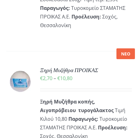
Παραγωγός:
Τυροκομείο ΣΤΑΜΑΤΗΣ
ΠΡΟΙΚΑΣ Α.Ε.
Προέλευση:
Σοχός,
Θεσσαλονίκη
ΝΕΟ
Ξηρή Μυζήθρα ΠΡΟΙΚΑΣ
Ή
Price
€
2,70
–
€
10,80
Ό
range:
ΡΕΙΕΣ
€2,70
ΪΌΝ
Ξηρή Μυζήθρα κοπής,
through
ΛΑΠΛΈΣ
Aιγοπρόβειου τυρογάλακτος
Τιμή
€10,80
ΛΛΑΓΈΣ.
Κιλού 10,80
Παραγωγός:
Τυροκομείο
ΣΤΑΜΑΤΗΣ ΠΡΟΙΚΑΣ Α.Ε.
Προέλευση:
ΟΓΈΣ
Σοχός, Θεσσαλονίκη
ΡΟΎΝ