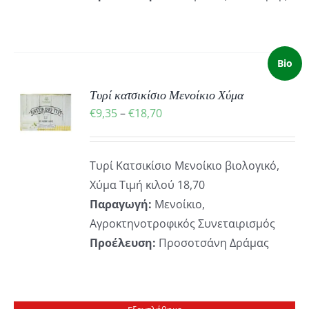
Bio
Τυρί κατσικίσιο Μενοίκιο Χύμα
Ή
Price
€
9,35
–
€
18,70
Ό
range:
ΡΕΙΕΣ
ΪΌΝ
€9,35
Τυρί Κατσικίσιο Μενοίκιο βιολογικό,
through
ΛΑΠΛΈΣ
Χύμα Τιμή κιλού 18,70
€18,70
ΛΛΑΓΈΣ.
Παραγωγή:
Μενοίκιο,
ΟΓΈΣ
Αγροκτηνοτροφικός Συνεταιρισμός
ΡΟΎΝ
Προέλευση:
Προσοτσάνη Δράμας
ΕΓΟΎΝ
ΔΑ