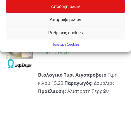
ΡΟΎΝ
Δράμας
Αποδοχή όλων
ΕΓΟΎΝ
Απόρριψη όλων
ΔΑ
Bio
Ρυθμίσεις cookies
ΪΌΝΤΟΣ
Πολιτική Cookies
Τυρί Αιγοπρόβειο “ΩΦΕΛΙΜΟ”
Ή
Price
€
7,60
–
€
15,20
Ό
range:
ΡΕΙΕΣ
€7,60
ΪΌΝ
Βιολογικό Τυρί Αιγοπρόβειο
Τιμή
through
ΛΑΠΛΈΣ
κιλού 15,20
Παραγωγός:
Δούρλιος
€15,20
ΛΛΑΓΈΣ.
Προέλευση:
Αλιστράτη Σερρών
ΟΓΈΣ
ΡΟΎΝ
ΕΓΟΎΝ