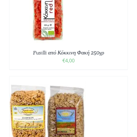
Fusilli από Κόκκινη Φακή 250γρ
€
4,00
Σ