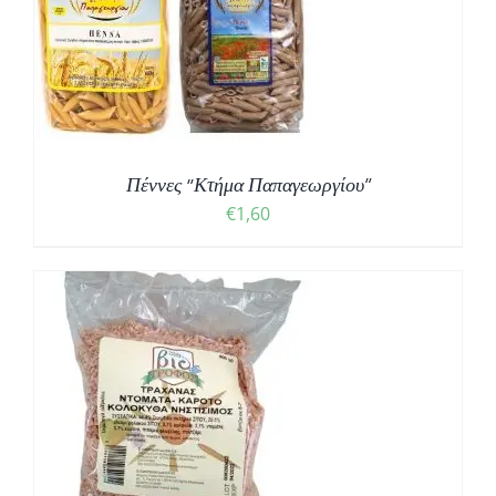
Σ
Πέννες “Κτήμα Παπαγεωργίου”
€
1,60