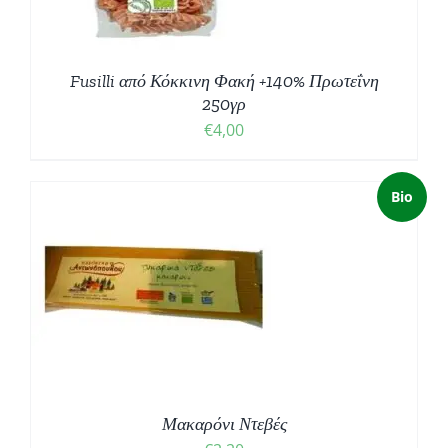
Fusilli από Κόκκινη Φακή +140% Πρωτεΐνη
250γρ
€
4,00
Bio
Μακαρόνι Ντεβές