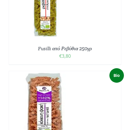
Fusilli από Ρεβύθια 250γρ
€
3,80
Bio