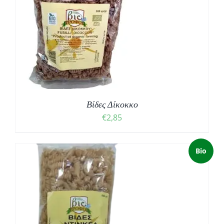
Βίδες Δίκοκκο
€
2,85
Bio