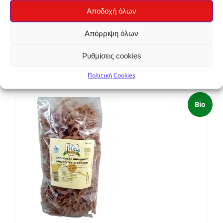
Αποδοχή όλων
Απόρριψη όλων
Ρυθμίσεις cookies
Χυλοπιτάκι Νηστίσιμο
€
2,00
Πολιτική Cookies
Bio