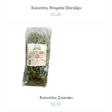
Χυλοπίτες Ντομάτα Παντζάρι
€
2,20
Χυλοπίτες Σπανάκι
€
2,55