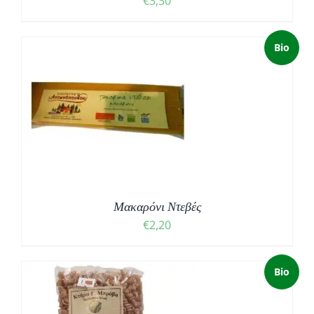
€
3,30
Bio
Μακαρόνι Ντεβές
€
2,20
Bio