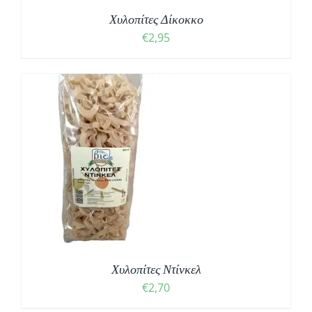
Χυλοπίτες Δίκοκκο
€
2,95
Χυλοπίτες Ντίνκελ
€
2,70