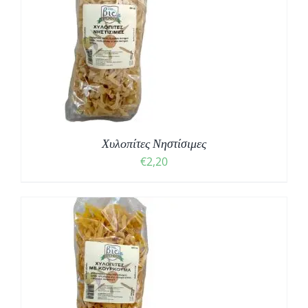
Χυλοπίτες Νηστίσιμες
€
2,20