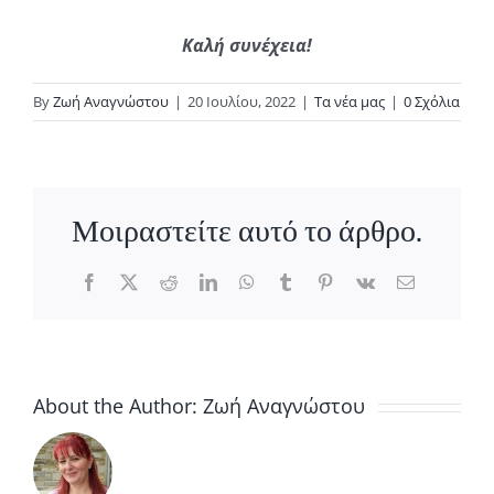
Καλή συνέχεια!
By
Ζωή Αναγνώστου
|
20 Ιουλίου, 2022
|
Τα νέα μας
|
0 Σχόλια
Μοιραστείτε αυτό το άρθρο.
Facebook
X
Reddit
LinkedIn
WhatsApp
Tumblr
Pinterest
Vk
Email
About the Author:
Ζωή Αναγνώστου