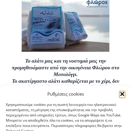
Το αλάτι μας και τη νοστιμιά μας την
προμηθευόμαστε από την οικογένεια Φλώρου στο
Μεσολόγγι.
Το ακατέργαστο αλάτι καθαρίζεται με το χέρι, δεν
περνάει από θέρμανση, λεύκανση ή τρίψιμο.
Ρυθμίσεις cookies
Είναι πιστοποιημένης παραγωγής και διατηρεί το
Χρησιμοποιούμε cookies για τη σωστή λειτουργία του ηλεκτρονικού
χρώμα, την υγρασία και το μέγεθος κόκκου.
καταστήματος, τη μέτρηση της επισκεψιμότητας και την προβολή
περιεχομένου από υπηρεσίες τρίτων, όπως Google Maps και YouTube.
Δεν είναι ραφιναρισμένο, δεν περιέχει επικίνδυνα
Μπορείτε να αποδεχθείτε όλα τα cookies, να τα απορρίψετε ή να
χημικά και συντηρητικά (αντισυσσωματικά,
επιλέξετε ποια επιτρέπετε. Περισσότερες πληροφορίες θα βρείτε στην
Πολιτική Cookies.