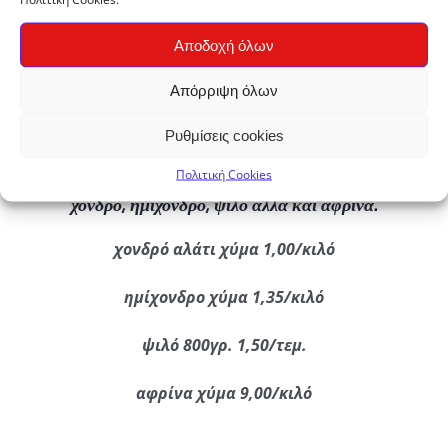
πρόσθετα ροής).
Αντιθέτως εφοδιάζει τον οργανισμό με 88 μέταλλα
Αποδοχή όλων
και ιχνοστοιχεία (μαγνήσιο, κάλιο, νάτριο, ασβέστιο
κ.λ.π.) σε αρμονική αναλογία.
Απόρριψη όλων
Έχει πολύ έντονη γεύση γι αυτό και χρησιμοποιούμε
μικρότερη ποσότητα σε σχέση με τα επεξεργασμένα
Ρυθμίσεις cookies
αλάτια.
Πολιτική Cookies
Μπορείτε να το βρείτε σε διάφορες μορφές όπως
χονδρό, ημίχονδρο, ψιλό αλλά και αφρίνα.
χονδρό αλάτι χύμα 1,00/κιλό
ημίχονδρο χύμα 1,35/κιλό
ψιλό 800γρ. 1,50/τεμ.
αφρίνα χύμα 9,00/κιλό