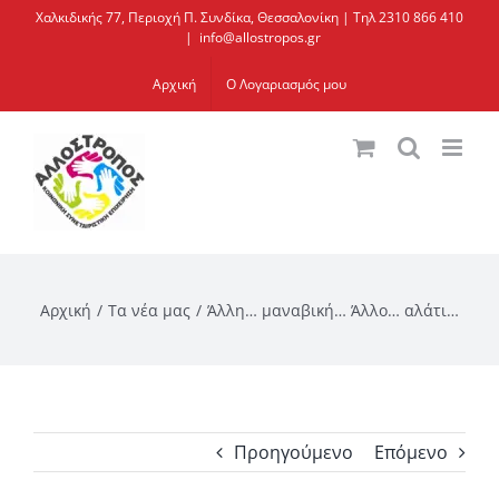
Μετάβαση
Χαλκιδικής 77, Περιοχή Π. Συνδίκα, Θεσσαλονίκη | Τηλ 2310 866 410
|
info@allostropos.gr
στο
περιεχόμενο
Αρχική
Ο Λογαριασμός μου
Αρχική
Τα νέα μας
Άλλη… μαναβική… Άλλο… αλάτι…
Προηγούμενο
Επόμενο