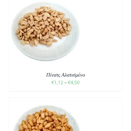
through
€5,90
Σ
Πίνατς Αλατισμένο
Price
€
1,12
–
€
4,50
range:
€1,12
through
€4,50