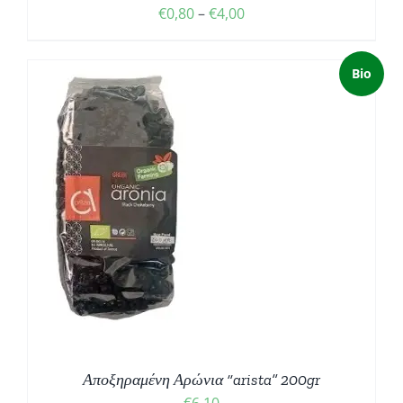
Price
€
0,80
–
€
4,00
range:
€0,80
Bio
through
€4,00
ΘΙ
Αποξηραμένη Αρώνια “arista” 200gr