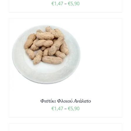
Price
€
1,47
–
€
5,90
range:
€1,47
through
€5,90
Σ
Φιστίκι Φλοιού Ανάλατο
Price
€
1,47
–
€
5,90
range:
€1,47