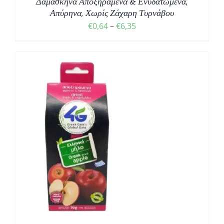
Δαμάσκηνα Αποξηραμένα & Ενυδατωμένα,
Απύρηνα, Χωρίς Ζάχαρη Τυρνάβου
Price
€
0,64
–
€
6,35
range:
€0,64
through
€6,35