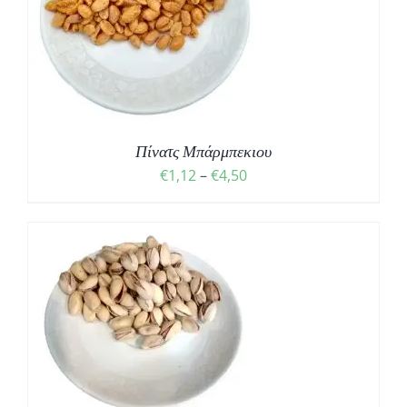
Σ
Πίνατς Μπάρμπεκιου
Price
€
1,12
–
€
4,50
range:
€1,12
through
€4,50
Σ