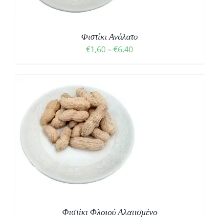
Φιστίκι Ανάλατο
Price
€
1,60
–
€
6,40
range:
€1,60
through
€6,40
Σ
Φιστίκι Φλοιού Αλατισμένο