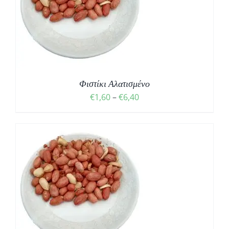
Σ
Φιστίκι Αλατισμένο
Price
€
1,60
–
€
6,40
range:
€1,60
through
€6,40
Σ