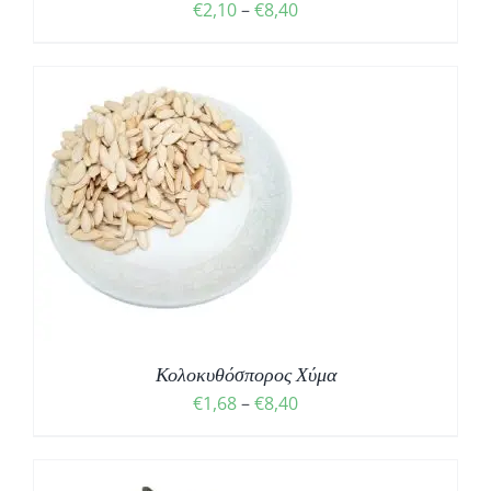
Price
€
2,10
–
€
8,40
range:
€2,10
through
€8,40
Σ
Κολοκυθόσπορος Χύμα
Price
€
1,68
–
€
8,40
range:
€1,68