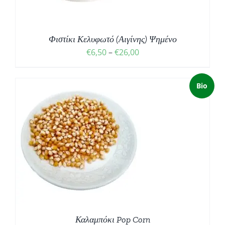
Φιστίκι Κελυφωτό (Αιγίνης) Ψημένο
Price
€
6,50
–
€
26,00
range:
€6,50
Bio
through
€26,00
Σ
Καλαμπόκι Pop Corn