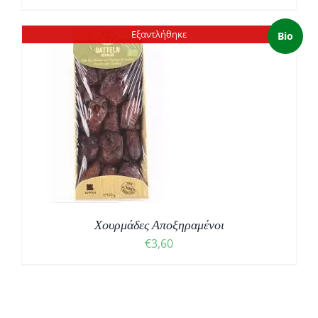
range:
€1,50
Εξαντλήθηκε
Bio
through
€6,80
Χουρμάδες Αποξηραμένοι
€
3,60