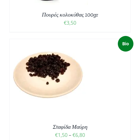
Πουρές κολοκύθας 100gr
€
3,50
Bio
Σ
Σταφίδα Μαύρη
Price
€
1,50
–
€
6,80