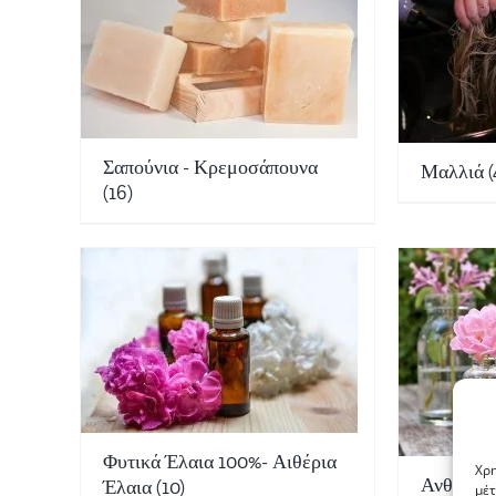
Σαπούνια - Κρεμοσάπουνα
Μαλλιά
(
(16)
Φυτικά Έλαια 100%- Αιθέρια
Χρη
Ανθόνερ
Έλαια
(10)
μέτ