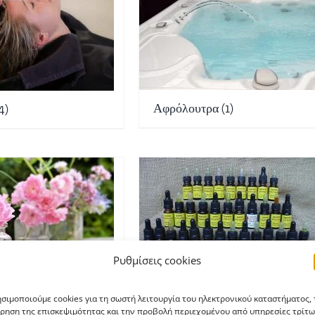
Αφρόλουτρα
(1)
4)
Ρυθμίσεις cookies
σιμοποιούμε cookies για τη σωστή λειτουργία του ηλεκτρονικού καταστήματος, 
α
(4)
Βάμματα
(2)
ρηση της επισκεψιμότητας και την προβολή περιεχομένου από υπηρεσίες τρίτω