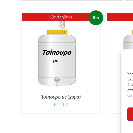
Εξαντλήθηκε
Bio
ΛΕΠΤΟΜΈΡΕΙΕΣ
Χρη
μέτ
όπω
απο
στη
Τσίπουρο με (χύμα)
Τσίπ
€
12,00