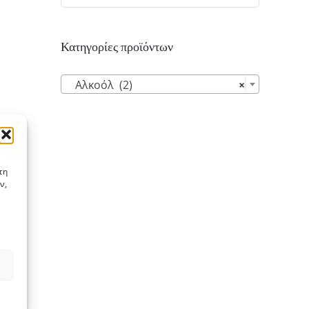
Κατηγορίες προϊόντων

Αλκοόλ (2)
×
τη
ν,