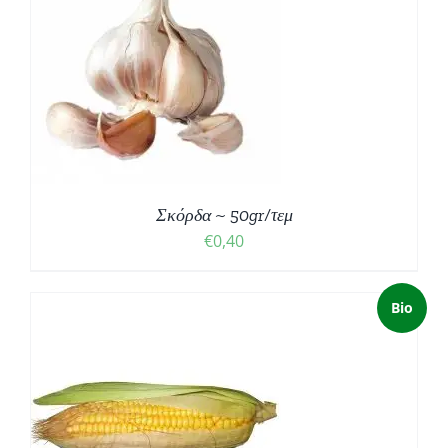
Σκόρδα ~ 50gr/τεμ
€
0,40
Bio