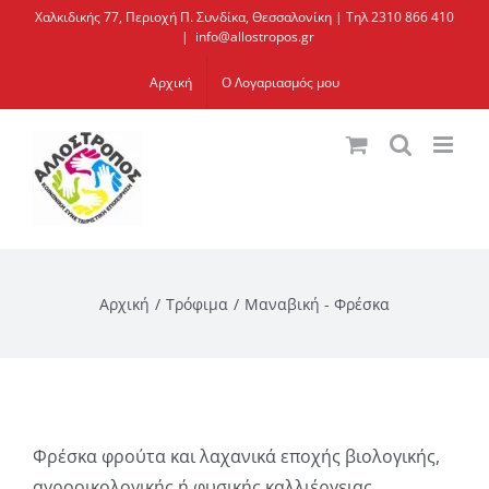
Μετάβαση
Χαλκιδικής 77, Περιοχή Π. Συνδίκα, Θεσσαλονίκη | Τηλ 2310 866 410
|
info@allostropos.gr
στο
περιεχόμενο
Αρχική
Ο Λογαριασμός μου
Αρχική
Τρόφιμα
Μαναβική - Φρέσκα
Φρέσκα φρούτα και λαχανικά εποχής βιολογικής,
αγροοικολογικής ή φυσικής καλλιέργειας.