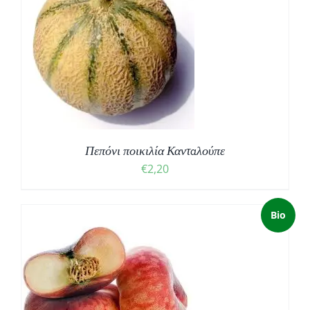
Πεπόνι ποικιλία Καντaλούπε
€
2,20
Bio