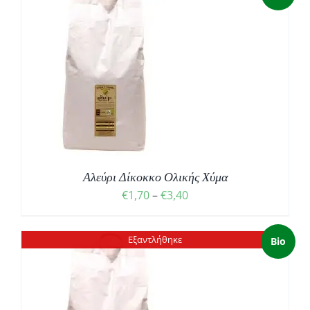
Αλεύρι Δίκοκκο Ολικής Χύμα
Price
€
1,70
–
€
3,40
range:
€1,70
Εξαντλήθηκε
Bio
through
€3,40