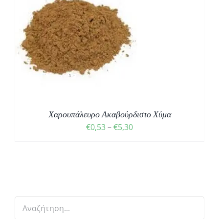
Σ
Χαρουπάλευρο Ακαβούρδιστο Χύμα
Price
€
0,53
–
€
5,30
range:
€0,53
through
€5,30