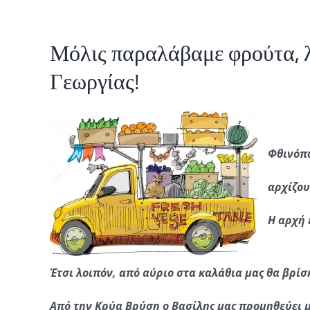
Μόλις παραλάβαμε φρούτα, λ
Γεωργίας!
Φθινόπω
αρχίζου
Η αρχή 
Έτσι λοιπόν, από αύριο στα καλάθια μας θα βρίσ
Από την Κρύα Βρύση ο Βασίλης μας προμηθεύει μ