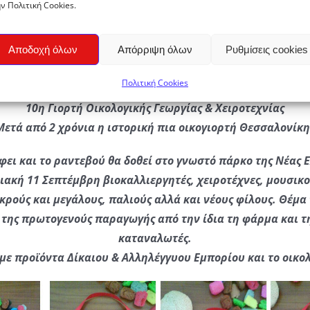
ν Πολιτική Cookies.
γικά:
Αποδοχή όλων
Απόρριψη όλων
Ρυθμίσεις cookies
Πολιτική Cookies
10η Γιορτή Οικολογικής Γεωργίας & Χειροτεχνίας
Μετά από 2 χρόνια η ιστορική πια οικογιορτή Θεσσαλονίκη
φει και το ραντεβού θα δοθεί στο γνωστό πάρκο της Νέας Ε
ακή 11 Σεπτέμβρη βιοκαλλιεργητές, χειροτέχνες, μουσικοί
ούς και μεγάλους, παλιούς αλλά και νέους φίλους. Θέμα 
της πρωτογενούς παραγωγής από την ίδια τη φάρμα και τ
καταναλωτές.
ί με προϊόντα Δίκαιου & Αλληλέγγυου Εμπορίου και το οικο