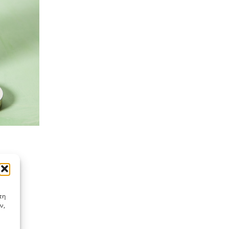
τη
ν,