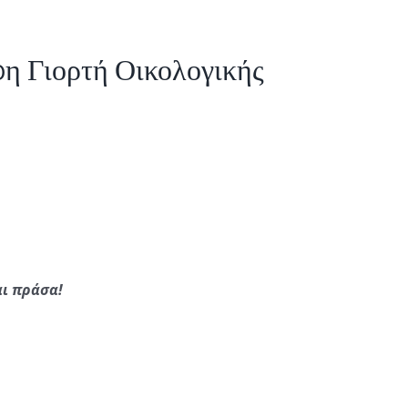
0η Γιορτή Οικολογικής
αι πράσα!