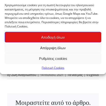
βανίλιες 4,50/κιλό
Χρησιμοποιούμε cookies για τη σωστή λειτουργία του ηλεκτρονικού
καταστήματος, τη μέτρηση της επισκεψιμότητας και την προβολή
όλα τα φρούτα για μαρμελάδα ΜΟΝΟ
περιεχομένου από υπηρεσίες τρίτων, όπως Google Maps και YouTube.
κατόπιν παραγγελίας με παραλαβή Σάββατο
Μπορείτε να αποδεχθείτε όλα τα cookies, να τα απορρίψετε ή να
επιλέξετε ποια επιτρέπετε. Περισσότερες πληροφορίες θα βρείτε στην
πρωί 1,50/κιλό
Πολιτική Cookies.
Από τον Λάμπρο και τον Νίκο στην Άρτα,
Αποδοχή όλων
αράντιστα και ακέρωτα:
Απόρριψη όλων
πορτοκάλια βαλέντσια 1,20/κιλό
Ρυθμίσεις cookies
Καλή συνέχεια!
Πολιτική Cookies
By
Ζωή Αναγνώστου
|
14 Ιουλίου, 2021
|
Τα νέα μας
|
0 Σχόλια
Μοιραστείτε αυτό το άρθρο.