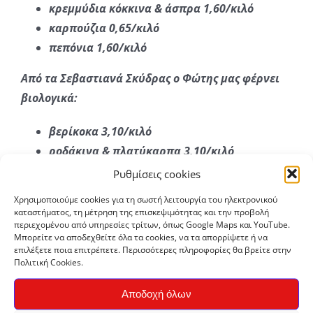
κρεμμύδια κόκκινα & άσπρα 1,60/κιλό
καρπούζια 0,65/κιλό
πεπόνια 1,60/κιλό
Από τα Σεβαστιανά Σκύδρας ο Φώτης μας φέρνει
βιολογικά:
βερίκοκα 3,10/κιλό
ροδάκινα & πλατύκαρπα 3,10/κιλό
νεκταρίνια πλατύκαρπα 4,70/κιλό
Ρυθμίσεις cookies
κεράσια 3,10/κιλό
Χρησιμοποιούμε cookies για τη σωστή λειτουργία του ηλεκτρονικού
βανίλιες 3,10/κιλό
καταστήματος, τη μέτρηση της επισκεψιμότητας και την προβολή
περιεχομένου από υπηρεσίες τρίτων, όπως Google Maps και YouTube.
Μπορείτε να αποδεχθείτε όλα τα cookies, να τα απορρίψετε ή να
Καλή συνέχεια!
επιλέξετε ποια επιτρέπετε. Περισσότερες πληροφορίες θα βρείτε στην
Πολιτική Cookies.
By
Ζωή Αναγνώστου
|
13 Ιουλίου, 2022
|
Τα νέα μας
|
0 Σχόλια
Αποδοχή όλων