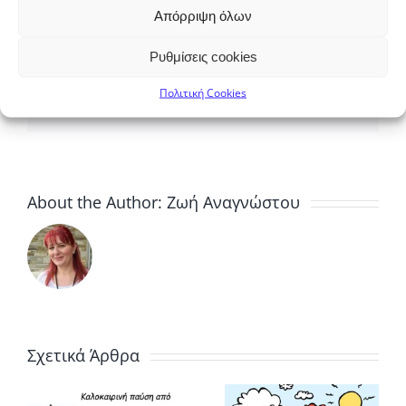
Απόρριψη όλων
Μοιραστείτε αυτό το άρθρο.
Ρυθμίσεις cookies
Πολιτική Cookies
Facebook
X
Reddit
LinkedIn
WhatsApp
Tumblr
Pinterest
Vk
Email
About the Author:
Ζωή Αναγνώστου
Πάμε για
Σχετικά Άρθρα
ινή
αλλαγές