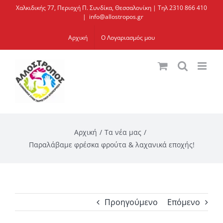
Μετάβαση
Χαλκιδικής 77, Περιοχή Π. Συνδίκα, Θεσσαλονίκη | Τηλ 2310 866 410
|
info@allostropos.gr
στο
περιεχόμενο
Αρχική
Ο Λογαριασμός μου
Αρχική
Τα νέα μας
Παραλάβαμε φρέσκα φρούτα & λαχανικά εποχής!
Προηγούμενο
Επόμενο