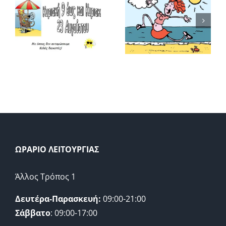
Παραγγέλν
!
ωραρίου
φρούτα για
μαστε
λειτουργίας
μαρμελάδα
και
!
σύντομα
για βουτιές!
ΩΡΑΡΙΟ ΛΕΙΤΟΥΡΓΙΑΣ
Άλλος Τρόπος 1
Δευτέρα-Παρασκευή:
09:00-21:00
Σάββατο
: 09:00-17:00