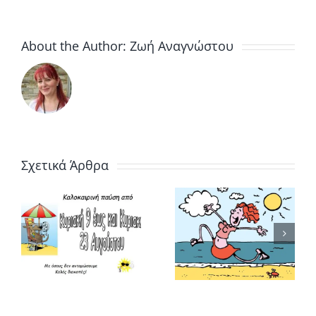
About the Author:
Ζωή Αναγνώστου
Πάμε για
Σχετικά Άρθρα
ινή
αλλαγές
Παραγγέλν
!
ωραρίου
φρούτα για
μαστε
λειτουργίας
μαρμελάδα
και
!
σύντομα