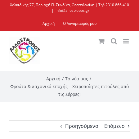
Μετάβαση
Χαλκιδικής 77, Περιοχή Π. Συνδίκα, Θεσσαλονίκη | Τηλ 2310 866 410
|
info@allostropos.gr
στο
περιεχόμενο
Αρχική
Ο Λογαριασμός μου
Αρχική
Τα νέα μας
Φρούτα & λαχανικά εποχής – Χειροποίητες πιτούλες από
τις Σέρρες!
Προηγούμενο
Επόμενο