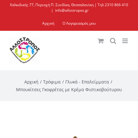
Μετάβαση
Χαλκιδικής 77, Περιοχή Π. Συνδίκα, Θεσσαλονίκη | Τηλ 2310 866 410
|
info@allostropos.gr
στο
περιεχόμενο
Αρχική
Ο Λογαριασμός μου
Αρχική
Τρόφιμα
Γλυκά - Επαλείμματα
Μπουκίτσες Γκοφρέτας με Κρέμα Φιστικοβούτυρου