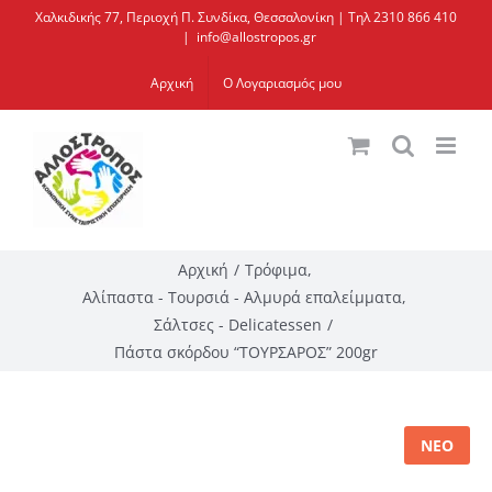
Μετάβαση
Χαλκιδικής 77, Περιοχή Π. Συνδίκα, Θεσσαλονίκη | Τηλ 2310 866 410
|
info@allostropos.gr
στο
περιεχόμενο
Αρχική
Ο Λογαριασμός μου
Αρχική
Τρόφιμα
Αλίπαστα - Τουρσιά - Αλμυρά επαλείμματα
Σάλτσες - Delicatessen
Πάστα σκόρδου “ΤΟΥΡΣΑΡΟΣ” 200gr
ΝΕΟ