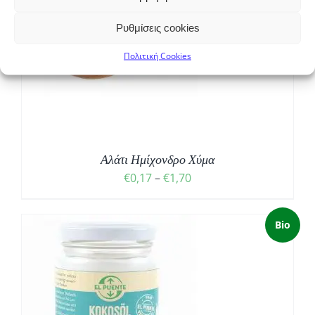
Ρυθμίσεις cookies
Σ
Πολιτική Cookies
Αλάτι Ημίχονδρο Χύμα
Price
€
0,17
–
€
1,70
range:
€0,17
Bio
through
€1,70