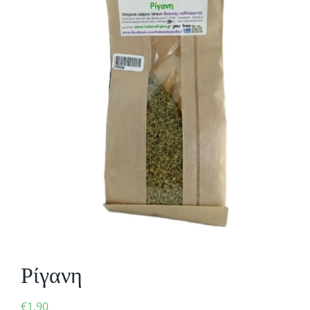
Ρίγανη
€
1,90