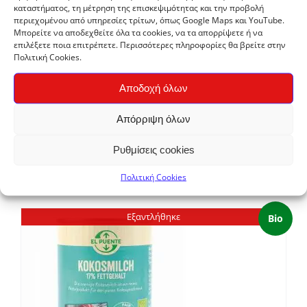
καταστήματος, τη μέτρηση της επισκεψιμότητας και την προβολή
περιεχομένου από υπηρεσίες τρίτων, όπως Google Maps και YouTube.
Σ
Μπορείτε να αποδεχθείτε όλα τα cookies, να τα απορρίψετε ή να
επιλέξετε ποια επιτρέπετε. Περισσότερες πληροφορίες θα βρείτε στην
Πολιτική Cookies.
Αποδοχή όλων
Απόρριψη όλων
Solidarity
Ρυθμίσεις cookies
Ζαπατίστικος καφές εσπρέσο Compaňero, κόκκοι
Price
€
16,00
–
€
31,50
Πολιτική Cookies
range:
€16,00
Εξαντλήθηκε
Bio
through
€31,50