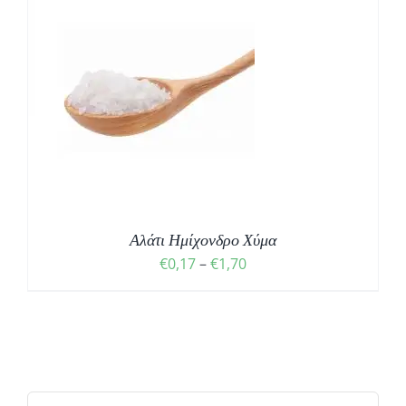
Σ
Αλάτι Ημίχονδρο Χύμα
Price
€
0,17
–
€
1,70
range:
€0,17
through
€1,70