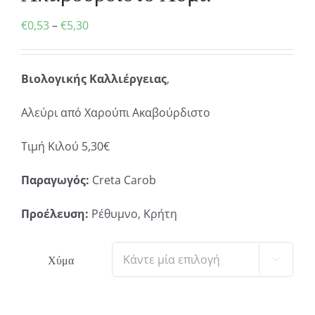
Price
€
0,53
–
€
5,30
range:
€0,53
Βιολογικής Καλλιέργειας
,
through
€5,30
Αλεύρι από Χαρούπι Ακαβούρδιστο
Τιμή Κιλού 5,30€
Παραγωγός:
Creta Carob
Προέλευση:
Ρέθυμνο, Κρήτη
Χύμα
